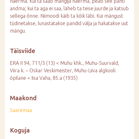
naerma. Kui ta saab mängija naerma, peab see panti
andma; kui ta aga ei saa, läheb ta teise juurde ja katsub
sellega õnne. Niimoodi käib ta kõik läbi. Kui mängust
tüdinetakse, lunastatakse pandid välja ja hakatakse uut
mängu.
Täisviide
ERA II 94, 711/3 (13) < Muhu khk., Muhu-Suurvald,
Viira k. – Oskar Veskimeister, Muhu-Liiva algkooli
õpilane < Iisa Vaha, 85.a (1935)
Maakond
Saaremaa
Koguja