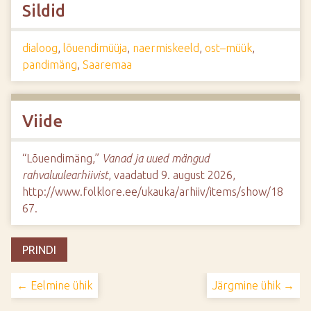
Sildid
dialoog
,
lõuendimüüja
,
naermiskeeld
,
ost–müük
,
pandimäng
,
Saaremaa
Viide
“Lõuendimäng,”
Vanad ja uued mängud
rahvaluulearhiivist
, vaadatud 9. august 2026,
http://www.folklore.ee/ukauka/arhiiv/items/show/18
67
.
PRINDI
← Eelmine ühik
Järgmine ühik →