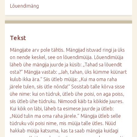
d
Lõuendimäng
e
Tekst
Mängijate arv pole tähtis. Mängijad istuvad ringi ja üks
on nende keskel, see on lõuendimüüja. Lõuendimüüja
läheb ühe mängija juurde ja küsib: „Tahad sa lõuendit
osta?“ Mängija vastab: „Jah, tahan, üks kümme küünart
kulub ikka ära.“ Siis ütleb müüja: „Kui ma oma raha
järele tulen, siis ütle nõnda!“ Sosistab talle kõrva sisse
ühe nime: kui on tüdruk, ütleb ühe poisi, on aga poiss,
siis ütleb ühe tüdruku. Niimoodi käib ta kõikide juures.
Kui kõik on läbi, läheb ta esimese juurde ja ütleb:
„Nüüd tulin ma oma raha järele.“ Mängija ütleb selle
tüdruku või poisi nime, mis müüja talle ütles. Nüüd
hakkab müüja katsuma, kas ta saab mängija kuidagi