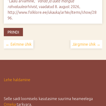
“Laulu arvamine,”
Vanad ja uued mängud
rahvaluulearhiivist
, vaadatud 8. august 2026,
http://www.folklore.ee/ukauka/arhiiv/items/show/28
96
.
PRINDI
← Eelmine ühik
Järgmine ühik →
Lehe haldamine
Selle saidi loomiseks kasutasime suurima heameelega
Omeka
tarkvara.