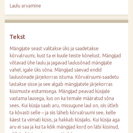
d
Laulu arvamine
e
Tekst
Mängijate seast valitakse üks ja saadetakse
kõrvalruumi, kust ta ei kuule teiste kõnelust. Mängijad
võtavad ühe laulu ja jagavad laulusõnad mängijate
vahel, igale üks sõna. Mängijad säevad endid
laulusõnade järjekorras istuma. Kõrvalruumi-saadetu
lastakse sisse ja see algab mängijatele järjekorras
küsimuste esitamisega. Mängijad peavad küsijale
vastama lausega, kus on ka temale määratud sõna
sees. Kui küsija saab aru, missugune laul on, siis ütleb
ta kõvasti selle – ja siis läheb kõrvalruumi see, kelle
käest ta viimati küsis, ja hakkab küsijaks. Kui küsija aga
aru ei saa ja kui ta kõik mängijad kord on läbi küsinud,