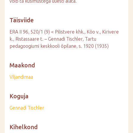
võib ta küsimustega uuesti alata.
Täisviide
ERA II 96, 520/1 (9) < Pilistvere khk., Kõo v., Kirivere
k., Ristassaare t. – Gennadi Tischler, Tartu
pedagoogiumi keskkooli õpilane, s. 1920 (1935)
Maakond
Viljandimaa
Koguja
Gennadi Tischler
Kihelkond