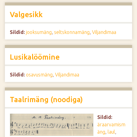
Valgesikk
Sildid:
jooksumäng
,
seltskonnamäng
,
Viljandimaa
Lusikalöömine
Sildid:
osavusmäng
,
Viljandimaa
Taalrimäng (noodiga)
Sildid:
äraarvamism
äng
,
laul
,