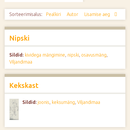
d
e
Sorteerimisalus:
Pealkiri
Autor
Lisamise aeg
Nipski
Sildid:
kividega mängimine
,
nipski
,
osavusmäng
,
Viljandimaa
Kekskast
Sildid:
joonis
,
keksumäng
,
Viljandimaa