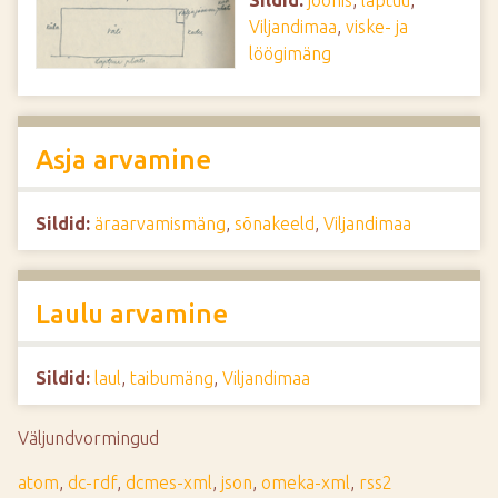
Sildid:
joonis
,
laptuu
,
Viljandimaa
,
viske- ja
löögimäng
Asja arvamine
Sildid:
äraarvamismäng
,
sõnakeeld
,
Viljandimaa
Laulu arvamine
Sildid:
laul
,
taibumäng
,
Viljandimaa
Väljundvormingud
atom
,
dc-rdf
,
dcmes-xml
,
json
,
omeka-xml
,
rss2