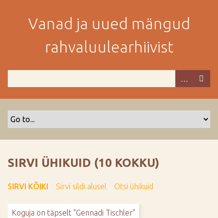
M
i
Vanad ja uued mängud
n
e
rahvaluulearhiivist
p
e
a
m
i
s
e
s
i
s
SIRVI ÜHIKUID (10 KOKKU)
u
j
SIRVI KÕIKI
Sirvi sildi alusel
Otsi ühikuid
u
u
Koguja on täpselt "Gennadi Tischler"
r