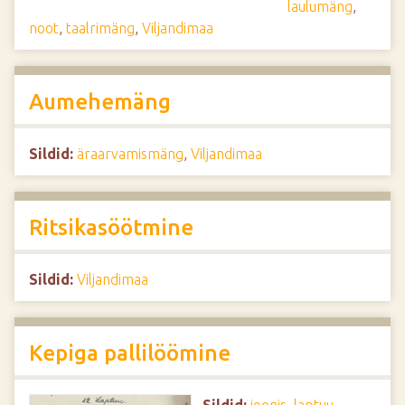
laulumäng
,
noot
,
taalrimäng
,
Viljandimaa
Aumehemäng
Sildid:
äraarvamismäng
,
Viljandimaa
Ritsikasöötmine
Sildid:
Viljandimaa
Kepiga pallilöömine