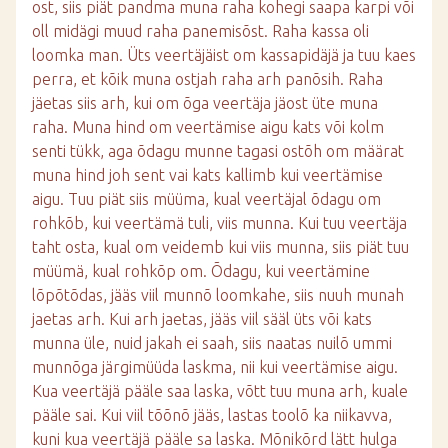
ost, siis piät pandma muna raha kohegi saapa karpi või
oll midägi muud raha panemisõst. Raha kassa oli
loomka man. Üts veertäjäist om kassapidäjä ja tuu kaes
perra, et kõik muna ostjah raha arh panõsih. Raha
jäetas siis arh, kui om õga veertäja jäost üte muna
raha. Muna hind om veertämise aigu kats või kolm
senti tükk, aga õdagu munne tagasi ostõh om määrat
muna hind joh sent vai kats kallimb kui veertämise
aigu. Tuu piät siis müüma, kual veertäjal õdagu om
rohkõb, kui veertämä tuli, viis munna. Kui tuu veertäja
taht osta, kual om veidemb kui viis munna, siis piät tuu
müümä, kual rohkõp om. Õdagu, kui veertämine
lõpõtõdas, jääs viil munnõ loomkahe, siis nuuh munah
jaetas arh. Kui arh jaetas, jääs viil sääl üts või kats
munna üle, nuid jakah ei saah, siis naatas nuilõ ummi
munnõga järgimüüda laskma, nii kui veertämise aigu.
Kua veertäjä pääle saa laska, võtt tuu muna arh, kuale
pääle sai. Kui viil tõõnõ jääs, lastas toolõ ka niikavva,
kuni kua veertäjä pääle sa laska. Mõnikõrd lätt hulga