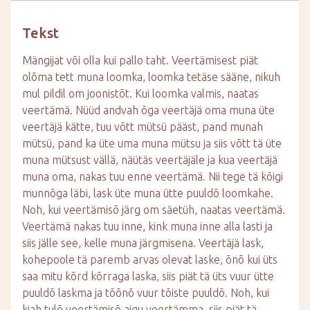
Tekst
Mängijat või olla kui pallo taht. Veertämisest piät
olõma tett muna loomka, loomka tetäse sääne, nikuh
mul pildil om joonistõt. Kui loomka valmis, naatas
veertämä. Nüüd andvah õga veertäjä oma muna üte
veertäjä kätte, tuu võtt mütsü pääst, pand munah
mütsü, pand ka üte uma muna mütsu ja siis võtt tä üte
muna mütsust vällä, näütäs veertäjäle ja kua veertäjä
muna oma, nakas tuu enne veertämä. Nii tege tä kõigi
munnõga läbi, lask üte muna ütte puuldõ loomkahe.
Noh, kui veertämisõ järg om säetüh, naatas veertämä.
Veertämä nakas tuu inne, kink muna inne alla lasti ja
siis jälle see, kelle muna järgmisena. Veertäjä lask,
kohepoole tä paremb arvas olevat laske, õnõ kui üts
saa mitu kõrd kõrraga laska, siis piät tä üts vuur ütte
puuldõ laskma ja tõõnõ vuur tõiste puuldõ. Noh, kui
kiah tulõ veertämisõ aigu veertämma, siis piät tä