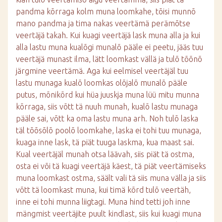
pandma kõrraga kolm muna loomkahe, tõisi munnõ
mano pandma ja tima nakas veertämä perämõtse
veertäjä takah. Kui kuagi veertäjä lask muna alla ja kui
alla lastu muna kualõgi munalõ pääle ei peetu, jääs tuu
veertäjä munast ilma, lätt loomkast vällä ja tulõ tõõnõ
järgmine veertämä. Aga kui eelmisel veertäjäl tuu
lastu munaga kualõ loomkas olõjalõ munalõ pääle
putus, mõnikõrd kui hüa juuskja muna lüü mitu munna
kõrraga, siis võtt tä nuuh munah, kualõ lastu munaga
pääle sai, võtt ka oma lastu muna arh. Noh tulõ laska
täl tõõsõlõ poolõ loomkahe, laska ei tohi tuu munaga,
kuaga inne lask, tä piät tuuga laskma, kua maast sai.
Kual veertäjäl munah otsa läävah, siis piät tä ostma,
osta ei või tä kuagi veertäjä käest, tä piät veertämiseks
muna loomkast ostma, säält vali tä siis muna välla ja siis
võtt tä loomkast muna, kui timä kõrd tulõ veertäh,
inne ei tohi munna liigtagi. Muna hind tetti joh inne
mängmist veertäjite puult kindlast, siis kui kuagi muna