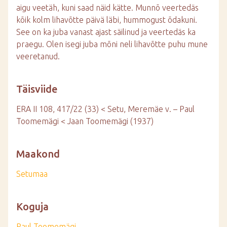
aigu veetäh, kuni saad näid kätte. Munnõ veertedäs
kõik kolm lihavõtte päivä läbi, hummogust õdakuni.
See on ka juba vanast ajast säilinud ja veertedäs ka
praegu. Olen isegi juba mõni neli lihavõtte puhu mune
veeretanud.
Täisviide
ERA II 108, 417/22 (33) < Setu, Meremäe v. – Paul
Toomemägi < Jaan Toomemägi (1937)
Maakond
Setumaa
Koguja
Paul Toomemägi