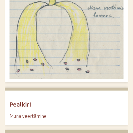
d
e
Pealkiri
Muna veertämine