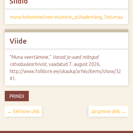
Sildid
muna koksimine/veeretamine
,
pühademäng
,
Setumaa
Viide
“Muna veertämine,”
Vanad ja uued mängud
rahvaluulearhiivist
, vaadatud 7. august 2026,
http://www.folklore.ee/ukauka/arhiiv/items/show/32
41
.
PRINDI
← Eelmine ühik
Järgmine ühik →