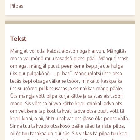
d
Pilbas
e
Tekst
Mängjet või olla’ katõst alostõh õgah arvuh. Mängitäs
moro vai mõnõ muu tasadsõ platsi pääl. Mänguriistast
om egal mängjäl puust peenikene kepp ja üle hulga
üks puupulgakõnõ – „pilbas“. Mänguplatsi ütte otsa
tetäs kepi otsaga väikene tsõõr, minkallõ keskpaika
üts suurõmp pulk tsusatas ja sis nakkas mäng pääle.
Üts mängjä võtt pilpa kurja kätte ja saistas eis tsõõri
mano. Sis võtt tä hüvvä kätte kepi, minkal ladva ots
om veitkene lapikost tahvat, ladva otsa puult võtt tä
kepil kinni, a nii, õt tuu tahvat ots jääse õks peost vällä.
Sinnä tuu tahvado otsakõsõ pääle sääd ta riste pilpa,
nii õt tuu tasakaaluh püüsüs. Sis viskas tä pilpa tuu kepi