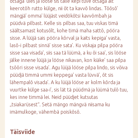
otsaga’ üles ja lööse sis tälle kepi tüve otsaga alt
keerotõh rutto külge, nii õt ta kavvõ lindas. Tõõsõ’
mängjä’ omma’ lüüjäst veidökõtsi kavvõmbah ja
püüdvä pilbast. Kelle sis pilbas saa, tuu viskas timä
säältsamast kotusõlt, kohe timä maha sattõ, pööra
sisse. A lüüjä sais pööra kõrval ja kaits kepiga’ vasta,
lasõ-i pilbast sinnä’ sisse sata’. Ku viskaja pilpa pööra
sisse saa visada’, siis saa tä lüümä, a ku õi saa’, sis lööse
jälke innene lüüjä ja lööse nikavan, kon kiäke’ saa pilpa
tsõõri sisse visada’. Agu lüüjä lööse pilpa lindo, sis võiva
püüdjä timmä ummi keppega’ vasta lüvvä’, õt sis
lähempalõ visada’. A ku lüüjä lööse ar kolm kõrda ja
vuurtke külge saa-i’, sis lät tä püüdmä ja lüümä tulõ tuu,
kes inne timmä lei. Neid püüdjet kutsutas
„tsiakarüsest“. Setä mängo mängvä niisama ku
imämulkoge, vähembä poiskõsõ.
Täisviide