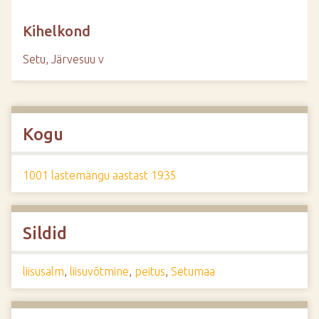
Kihelkond
Setu, Järvesuu v
Kogu
1001 lastemängu aastast 1935
Sildid
liisusalm
,
liisuvõtmine
,
peitus
,
Setumaa