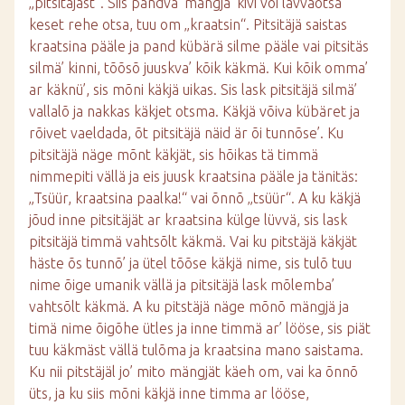
„pitsitäjäst“. Siis pandva’ mängjä’ kivi või lavvaotsa
keset rehe otsa, tuu om „kraatsin“. Pitsitäjä saistas
kraatsina pääle ja pand kübärä silme pääle vai pitsitäs
silmä’ kinni, tõõsõ juuskva’ kõik käkmä. Kui kõik omma’
ar käknü’, sis mõni käkjä uikas. Sis lask pitsitäjä silmä’
vallalõ ja nakkas käkjet otsma. Käkjä võiva kübäret ja
rõivet vaeldada, õt pitsitäjä näid är õi tunnõse’. Ku
pitsitäjä näge mõnt käkjät, sis hõikas tä timmä
nimmepiti vällä ja eis juusk kraatsina pääle ja tänitäs:
„Tsüür, kraatsina paalka!“ vai õnnõ „tsüür“. A ku käkjä
jõud inne pitsitäjät ar kraatsina külge lüvvä, sis lask
pitsitäjä timmä vahtsõlt käkmä. Vai ku pitstäjä käkjät
häste õs tunnõ’ ja ütel tõõse käkjä nime, sis tulõ tuu
nime õige umanik vällä ja pitsitäjä lask mõlemba’
vahtsõlt käkmä. A ku pitstäjä näge mõnõ mängjä ja
timä nime õigõhe ütles ja inne timmä ar’ lööse, sis piät
tuu käkmäst vällä tulõma ja kraatsina mano saistama.
Ku nii pitstäjäl jo’ mito mängjät käeh om, vai ka õnnõ
üts, ja ku siis mõni käkjä inne timma ar lööse,