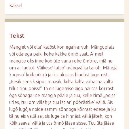
d
Käksel
e
Tekst
Mängjet või olla’ katõst kon egah arvuh. Mänguplats
või olla ega paik, kohe käkke õnnõ saat. A’ meil
mängite õks inne kõõ üte vana rehe ümbre, miä nu
om ar laotõt. Väikese’ latsõ’ mängvä ka tarõh. Mängjä
kogosõ’ kõik püürä ja üts alostas hindäst lugemist:
„Eesik seesik sipõr maasik, kulta kalta vabarna valta
tillüs tipu poiss!“ Tä eis lugemise aigo näütäs kõrrast
õga sõnaga üte mängjä pääle ja tuu, kelle timä „poiss“
ütles, tuu om väläh ja tuu lät ar’ pöörästke’ vällä. Sis
lugõ lugõja noide sammi sõnnoga kõrrast edese ja ku
tä nu eis vällä sai, sis luge ta hinnäst vällä jäteh, kon
kõik saava’ vällä ja üts õnnõ jääse sisse. Tuu üts jääse