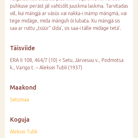
puhkuse peräst jäl vahtsõlt juuskma laskma. Tarvitadas
viil, kui mängjä ar väsüs vai nakka-i inämp mängmä, vai
tege midäge, mida mänguh õi lubata. Ku mängjä sis
saa ar ruttu „tsüür“ ülda’, sis saa-i tälle midäge tetä’.
Täisviide
ERA II 108, 464/7 (10) < Setu, Järvesuu v., Podmotsa
k., Varigo t. – Aleksei Tubli (1937)
Maakond
Setumaa
Koguja
Aleksei Tubli