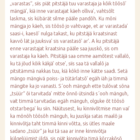
„varastas“, siis piät pitstäjä tuu varastaja ja kõik tõõsõ’
mängjä’, kiä inne varastajat käeh olliva’, vahtsõlt
laskma, sis kübärät silme pääle pandõh. Ku mõni
mängja jo käeh, sis tõõsõ jo vahtvage, et ar varastada’
saasi-i, kaesõ’ nulga takast, ku pitstäjä kraatsinast
kavvõ lät ja juuksva’ sis varastasõ’ ar’. A ku pitsitäjä
enne varastajat kraatsina pääle saa juuskõ, sis om
varastaja ka käeh. Pitsitäjä saa omme aamõtest vallalõ,
ku tä jõud kõik käkjä’ otse’, siis saa tä vallalõ ja
pitsitämmä nakkas tuu, kiä kõkõ inne kätte saadi. Setä
mängo mängivä poiss- ja tütärlatsõ’ egäh iäh ja timmä
mängite ka jo vanasti. S´ooh mänguh ette tulõvat sõna
„tsüür“ õi tarvitada’ mitte õnnõ ütsindä s´ooh mänguh,
vait timmä tarvitadas egäh mänguh, olguke õt tõõsõ
otstarbega’ ku siin. Näütusest, ku kinnivõtmise man vai’
ka mõnõh tõõsõh mänguh, ku juuskja satas maalõ ja
kinnivõtja taht timmä kinni võtta, sis ütles maale
sadano „tsüür“ ja kui tä saa ar inne kinnivõtja
külgelüümist üldä, sis piät kinnivõtja timä kõrrakõsõ