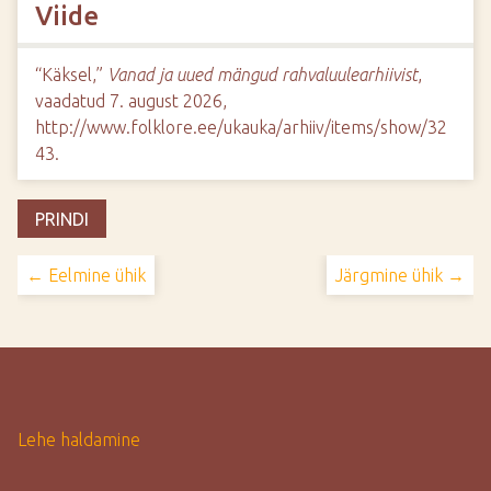
Viide
“Käksel,”
Vanad ja uued mängud rahvaluulearhiivist
,
vaadatud 7. august 2026,
http://www.folklore.ee/ukauka/arhiiv/items/show/32
43
.
PRINDI
← Eelmine ühik
Järgmine ühik →
Lehe haldamine