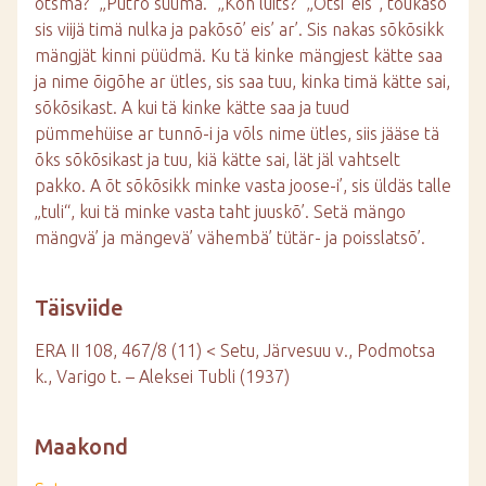
otsma?“ „Putro süümä.“ „Koh luits?“ „Otsi’ eis“, toukasõ’
sis viijä timä nulka ja pakõsõ’ eis’ ar’. Sis nakas sõkõsikk
mängjät kinni püüdmä. Ku tä kinke mängjest kätte saa
ja nime õigõhe ar ütles, sis saa tuu, kinka timä kätte sai,
sõkõsikast. A kui tä kinke kätte saa ja tuud
pümmehüise ar tunnõ-i ja võls nime ütles, siis jääse tä
õks sõkõsikast ja tuu, kiä kätte sai, lät jäl vahtselt
pakko. A õt sõkõsikk minke vasta joose-i’, sis üldäs talle
„tuli“, kui tä minke vasta taht juuskõ’. Setä mängo
mängvä’ ja mängevä’ vähembä’ tütär- ja poisslatsõ’.
Täisviide
ERA II 108, 467/8 (11) < Setu, Järvesuu v., Podmotsa
k., Varigo t. – Aleksei Tubli (1937)
Maakond