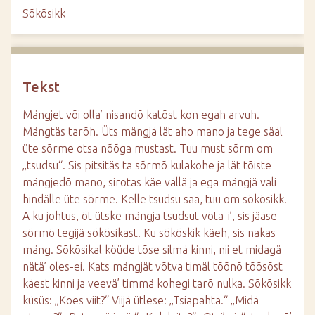
d
Sõkõsikk
e
Tekst
Mängjet või olla’ nisandõ katõst kon egah arvuh.
Mängtäs tarõh. Üts mängjä lät aho mano ja tege sääl
üte sõrme otsa nõõga mustast. Tuu must sõrm om
„tsudsu“. Sis pitsitäs ta sõrmõ kulakohe ja lät tõiste
mängjedõ mano, sirotas käe vällä ja ega mängjä vali
hindälle üte sõrme. Kelle tsudsu saa, tuu om sõkõsikk.
A ku johtus, õt ütske mängja tsudsut võta-i’, sis jääse
sõrmõ tegijä sõkõsikast. Ku sõkõskik käeh, sis nakas
mäng. Sõkõsikal köüde tõse silmä kinni, nii et midagä
nätä’ oles-ei. Kats mängjät võtva timäl tõõnõ tõõsõst
käest kinni ja veevä’ timmä kohegi tarõ nulka. Sõkõsikk
küsüs: „Koes viit?“ Viijä ütlese: „Tsiapahta.“ „Midä