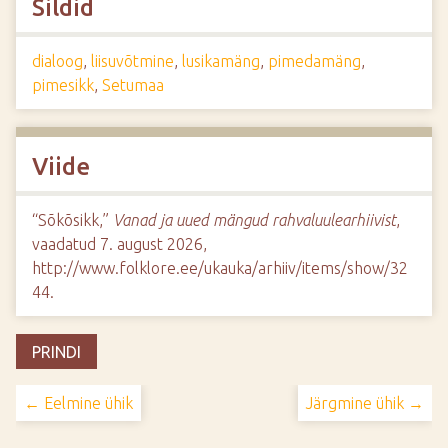
Sildid
dialoog
,
liisuvõtmine
,
lusikamäng
,
pimedamäng
,
pimesikk
,
Setumaa
Viide
“Sõkõsikk,”
Vanad ja uued mängud rahvaluulearhiivist
,
vaadatud 7. august 2026,
http://www.folklore.ee/ukauka/arhiiv/items/show/32
44
.
PRINDI
← Eelmine ühik
Järgmine ühik →