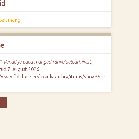
id
pallimäng
de
,”
Vanad ja uued mängud rahvaluulearhiivist
,
ud 7. august 2026,
//www.folklore.ee/ukauka/arhiiv/items/show/622
I