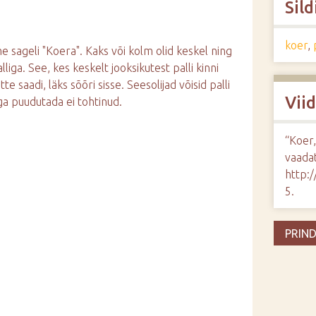
Sild
koer
,
 sageli "Koera". Kaks või kolm olid keskel ning
iga. See, kes keskelt jooksikutest palli kinni
tte saadi, läks sõõri sisse. Seesolijad võisid palli
Vii
ga puudutada ei tohtinud.
“Koer
vaadat
http:
5
.
PRIND