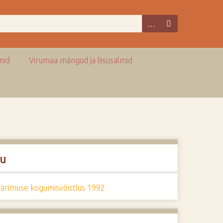
mid
Virumaa mängud ja liisusalmid
u
pärimuse kogumisvõistlus 1992