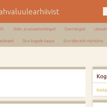
hvaluulearhiivist
935
Jõulu- ja uusaastamängud
Õuemängud
Liisusal
sikirjeid
Sirvi kogude kaupa
Sirvi silte ehk märksõnu
Kog
Kooli