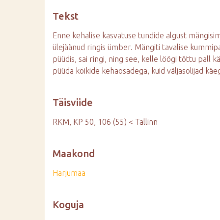
d
Tekst
e
Enne kehalise kasvatuse tundide algust mängisime
ülejäänud ringis ümber. Mängiti tavalise kummipall
püüdis, sai ringi, ning see, kelle löögi tõttu pall kä
püüda kõikide kehaosadega, kuid väljasolijad käe
Täisviide
RKM, KP 50, 106 (55) < Tallinn
Maakond
Harjumaa
Koguja