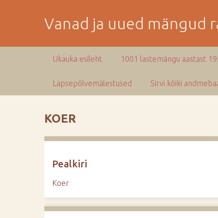
M
i
Vanad ja uued mängud ra
n
e
p
Ukauka esileht
1001 lastemängu aastast 1
e
a
Lapsepõlvemälestused
Sirvi kõiki andmebaa
m
i
s
KOER
e
s
i
s
Pealkiri
u
j
Koer
u
u
r