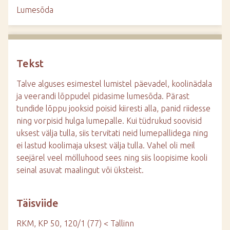
d
Lumesõda
e
Tekst
Talve alguses esimestel lumistel päevadel, koolinädala
ja veerandi lõppudel pidasime lumesõda. Pärast
tundide lõppu jooksid poisid kiiresti alla, panid riidesse
ning vorpisid hulga lumepalle. Kui tüdrukud soovisid
uksest välja tulla, siis tervitati neid lumepallidega ning
ei lastud koolimaja uksest välja tulla. Vahel oli meil
seejärel veel mölluhood sees ning siis loopisime kooli
seinal asuvat maalingut või üksteist.
Täisviide
RKM, KP 50, 120/1 (77) < Tallinn