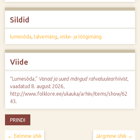
Sildid
lumesõda
,
talvemäng
,
viske- ja löögimäng
Viide
“Lumesõda,”
Vanad ja uued mängud rahvaluulearhiivist
,
vaadatud 8. august 2026,
http://www.folklore.ee/ukauka/arhiiv/items/show/62
43
.
PRINDI
← Eelmine ühik
Järgmine ühik →