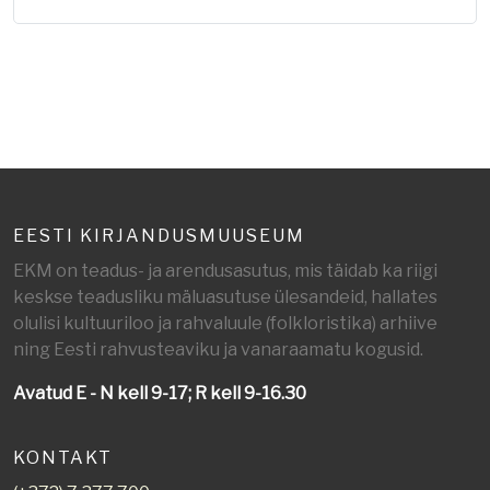
EESTI KIRJANDUSMUUSEUM
EKM on teadus- ja arendusasutus, mis täidab ka riigi
keskse teadusliku mäluasutuse ülesandeid, hallates
olulisi kultuuriloo ja rahvaluule (folkloristika) arhiive
ning Eesti rahvusteaviku ja vanaraamatu kogusid.
Avatud E - N kell 9-17; R kell 9-16.30
KONTAKT