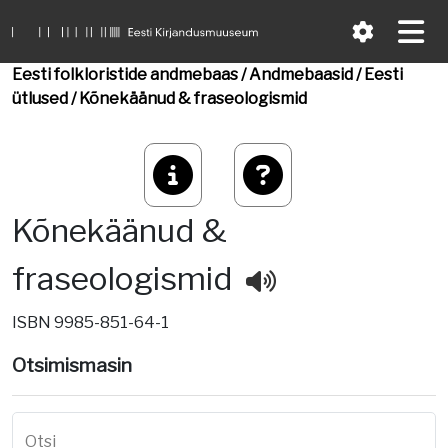
Eesti folkloristide andmebaas
/
Andmebaasid
/
Eesti
ütlused
/
Kõnekäänud & fraseologismid
Kõnekäänud &
fraseologismid
ISBN 9985-851-64-1
Otsimismasin