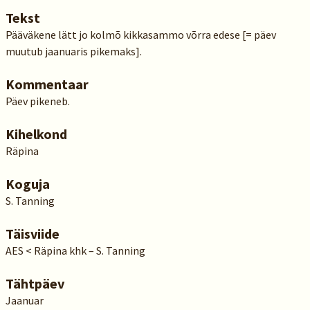
Tekst
Pääväkene lätt jo kolmõ kikkasammo võrra edese [= päev
muutub jaanuaris pikemaks].
Kommentaar
Päev pikeneb.
Kihelkond
Räpina
Koguja
S. Tanning
Täisviide
AES < Räpina khk – S. Tanning
Tähtpäev
Jaanuar