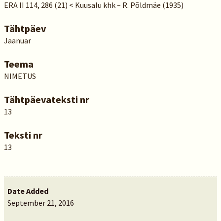
ERA II 114, 286 (21) < Kuusalu khk – R. Põldmäe (1935)
Tähtpäev
Jaanuar
Teema
NIMETUS
Tähtpäevateksti nr
13
Teksti nr
13
Date Added
September 21, 2016