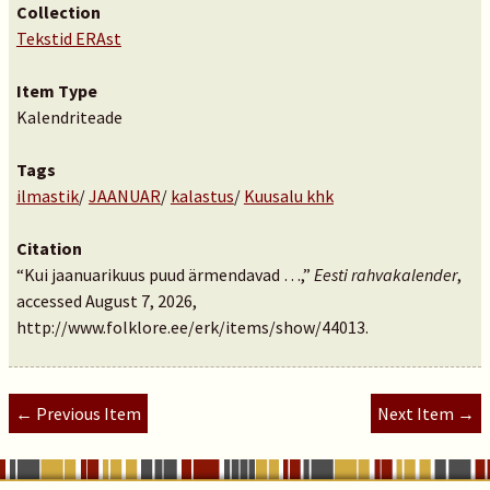
Collection
Tekstid ERAst
Item Type
Kalendriteade
Tags
ilmastik
/
JAANUAR
/
kalastus
/
Kuusalu khk
Citation
“Kui jaanuarikuus puud ärmendavad …,”
Eesti rahvakalender
,
accessed August 7, 2026,
http://www.folklore.ee/erk/items/show/44013
.
← Previous Item
Next Item →