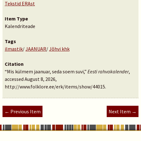
Tekstid ERAst
Item Type
Kalendriteade
Tags
ilmastik
/
JAANUAR
/
Jõhvi khk
Citation
“Mis külmem jaanuar, seda soem suvi,”
Eesti rahvakalender
,
accessed August 8, 2026,
http://www.folklore.ee/erk/items/show/44015
.
← Previous Item
Next Item →