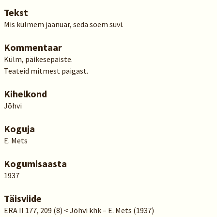
Tekst
Mis külmem jaanuar, seda soem suvi.
Kommentaar
Külm, päikesepaiste.
Teateid mitmest paigast.
Kihelkond
Jõhvi
Koguja
E. Mets
Kogumisaasta
1937
Täisviide
ERA II 177, 209 (8) < Jõhvi khk – E. Mets (1937)