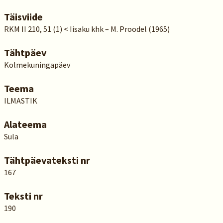
Täisviide
RKM II 210, 51 (1) < Iisaku khk – M. Proodel (1965)
Tähtpäev
Kolmekuningapäev
Teema
ILMASTIK
Alateema
Sula
Tähtpäevateksti nr
167
Teksti nr
190