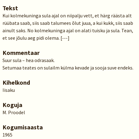
Tekst
Kui kolmekuninga sula ajal on niipalju vett, et härg räästa alt
rüübata saab, siis saab talumees õlut juua, a kui kukk, siis saab
ainult saks. No kolmekuninga ajal on alati tuisku ja sula. Tean,
et see jõulu aeg pidi olema. [---]
Kommentaar
Suur sula – hea odrasaak.
Setumaa teates on sulailm külma kevade ja sooja suve endeks.
Kihelkond
Iisaku
Koguja
M. Proodel
Kogumisaasta
1965