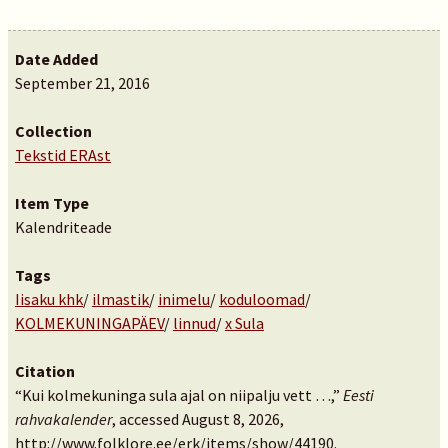
Date Added
September 21, 2016
Collection
Tekstid ERAst
Item Type
Kalendriteade
Tags
Iisaku khk
/
ilmastik
/
inimelu
/
koduloomad
/
KOLMEKUNINGAPÄEV
/
linnud
/
x Sula
Citation
“Kui kolmekuninga sula ajal on niipalju vett …,”
Eesti
rahvakalender
, accessed August 8, 2026,
http://www.folklore.ee/erk/items/show/44190
.