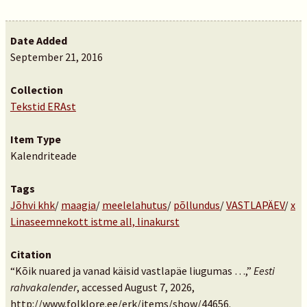
Date Added
September 21, 2016
Collection
Tekstid ERAst
Item Type
Kalendriteade
Tags
Jõhvi khk
/
maagia
/
meelelahutus
/
põllundus
/
VASTLAPÄEV
/
x
Linaseemnekott istme all, linakurst
Citation
“Kõik nuared ja vanad käisid vastlapäe liugumas …,”
Eesti
rahvakalender
, accessed August 7, 2026,
http://www.folklore.ee/erk/items/show/44656
.