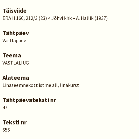
Täisviide
ERA II 166, 212/3 (23) < Jõhvi khk – A. Hallik (1937)
Tähtpäev
Vastlapäev
Teema
VASTLALIUG
Alateema
Linaseemnekott istme all, linakurst
Tähtpäevateksti nr
47
Teksti nr
656