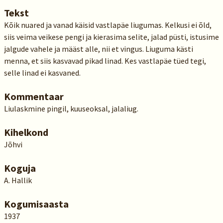
Tekst
Kõik nuared ja vanad käisid vastlapäe liugumas. Kelkusi ei õld,
siis veima veikese pengi ja kierasima selite, jalad püsti, istusime
jalgude vahele ja määst alle, nii et vingus. Liuguma kästi
menna, et siis kasvavad pikad linad. Kes vastlapäe tüed tegi,
selle linad ei kasvaned.
Kommentaar
Liulaskmine pingil, kuuseoksal, jalaliug.
Kihelkond
Jõhvi
Koguja
A. Hallik
Kogumisaasta
1937