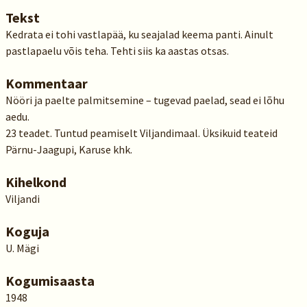
Tekst
Kedrata ei tohi vastlapää, ku seajalad keema panti. Ainult
pastlapaelu võis teha. Tehti siis ka aastas otsas.
Kommentaar
Nööri ja paelte palmitsemine – tugevad paelad, sead ei lõhu
aedu.
23 teadet. Tuntud peamiselt Viljandimaal. Üksikuid teateid
Pärnu-Jaagupi, Karuse khk.
Kihelkond
Viljandi
Koguja
U. Mägi
Kogumisaasta
1948