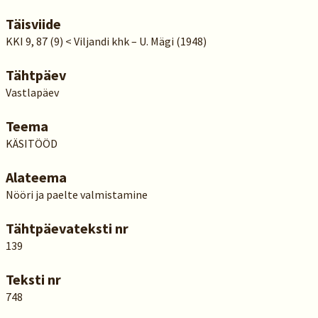
Täisviide
KKI 9, 87 (9) < Viljandi khk – U. Mägi (1948)
Tähtpäev
Vastlapäev
Teema
KÄSITÖÖD
Alateema
Nööri ja paelte valmistamine
Tähtpäevateksti nr
139
Teksti nr
748