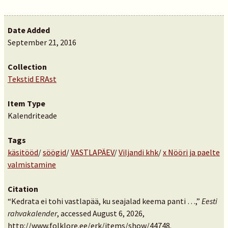
Date Added
September 21, 2016
Collection
Tekstid ERAst
Item Type
Kalendriteade
Tags
käsitööd
/
söögid
/
VASTLAPÄEV
/
Viljandi khk
/
x Nööri ja paelte
valmistamine
Citation
“Kedrata ei tohi vastlapää, ku seajalad keema panti …,”
Eesti
rahvakalender
, accessed August 6, 2026,
http://www.folklore.ee/erk/items/show/44748
.