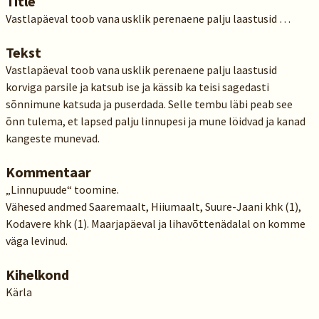
Title
Vastlapäeval toob vana usklik perenaene palju laastusid …
Tekst
Vastlapäeval toob vana usklik perenaene palju laastusid
korviga parsile ja katsub ise ja kässib ka teisi sagedasti
sõnnimune katsuda ja puserdada. Selle tembu läbi peab see
õnn tulema, et lapsed palju linnupesi ja mune löidvad ja kanad
kangeste munevad.
Kommentaar
„Linnupuude“ toomine.
Vähesed andmed Saaremaalt, Hiiumaalt, Suure-Jaani khk (1),
Kodavere khk (1). Maarjapäeval ja lihavõttenädalal on komme
väga levinud.
Kihelkond
Kärla