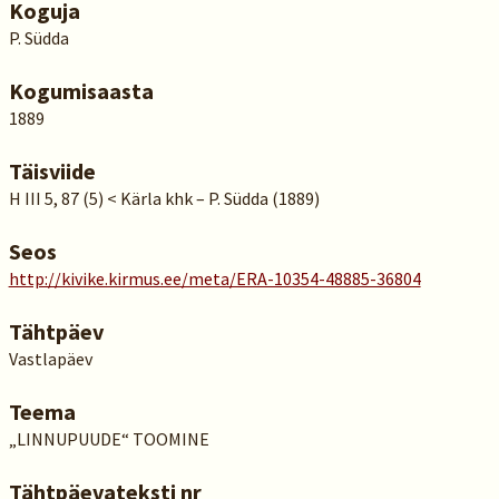
Koguja
P. Südda
Kogumisaasta
1889
Täisviide
H III 5, 87 (5) < Kärla khk – P. Südda (1889)
Seos
http://kivike.kirmus.ee/meta/ERA-10354-48885-36804
Tähtpäev
Vastlapäev
Teema
„LINNUPUUDE“ TOOMINE
Tähtpäevateksti nr