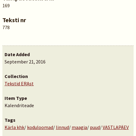
169
Teksti nr
778
Date Added
September 21, 2016
Collection
Tekstid ERAst
Item Type
Kalendriteade
Tags
Kärla khk
/
koduloomad
/
linnud
/
maagia
/
puud
/
VASTLAPÄEV