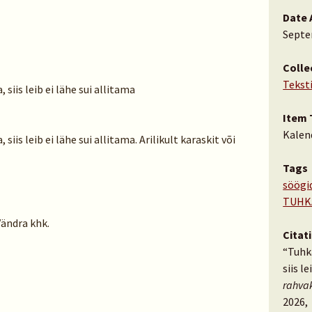
Date 
Septe
Colle
Tekst
siis leib ei lähe sui allitama
Item 
Kalen
iis leib ei lähe sui allitama. Arilikult karaskit või
Tags
söögi
TUHK
Vändra khk.
Citat
“Tuhk
siis l
rahva
2026,