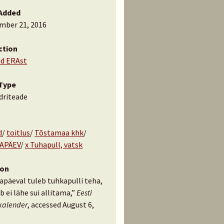
Added
mber 21, 2016
ction
id ERAst
Type
driteade
d
/
toitlus
/
Tõstamaa khk
/
APÄEV
/
x Tuhapull, vatsk
ion
apäeval tuleb tuhkapulli teha,
eib ei lähe sui allitama,”
Eesti
kalender
, accessed August 6,