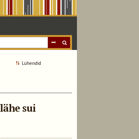
Lühendid
 lähe sui