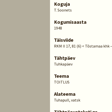
Koguja
T. Soonets
Kogumisaasta
1948
Täisviide
RKM II 17, 81 (6) < Tõstamaa khk –
Tähtpäev
Tuhkapäev
Teema
TOITLUS
Alateema
Tuhapull, vatsk
Tähtpäevateksti nr