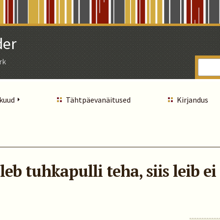
der
rk
 kuud
Tähtpäevanäitused
Kirjandus
b tuhkapulli teha, siis leib ei