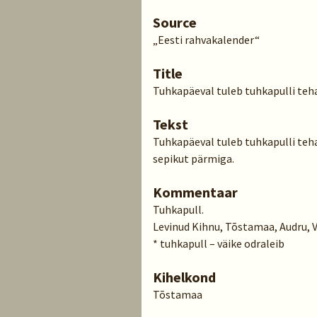
Source
„Eesti rahvakalender“
Title
Tuhkapäeval tuleb tuhkapulli teha, 
Tekst
Tuhkapäeval tuleb tuhkapulli teha, s
sepikut pärmiga.
Kommentaar
Tuhkapull.
Levinud Kihnu, Tõstamaa, Audru, 
* tuhkapull – väike odraleib
Kihelkond
Tõstamaa