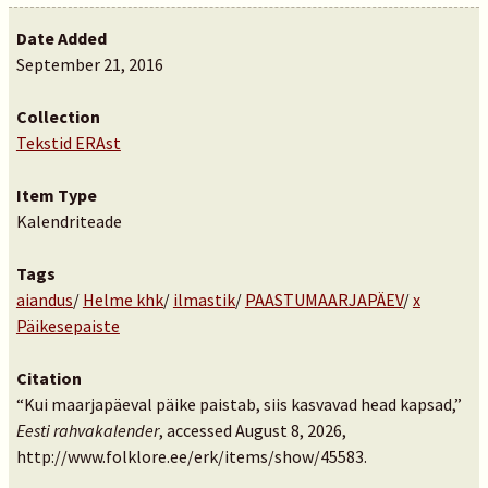
Date Added
September 21, 2016
Collection
Tekstid ERAst
Item Type
Kalendriteade
Tags
aiandus
/
Helme khk
/
ilmastik
/
PAASTUMAARJAPÄEV
/
x
Päikesepaiste
Citation
“Kui maarjapäeval päike paistab, siis kasvavad head kapsad,”
Eesti rahvakalender
, accessed August 8, 2026,
http://www.folklore.ee/erk/items/show/45583
.