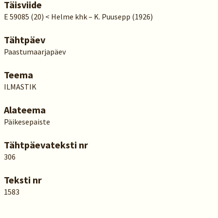
Täisviide
E 59085 (20) < Helme khk – K. Puusepp (1926)
Tähtpäev
Paastumaarjapäev
Teema
ILMASTIK
Alateema
Päikesepaiste
Tähtpäevateksti nr
306
Teksti nr
1583