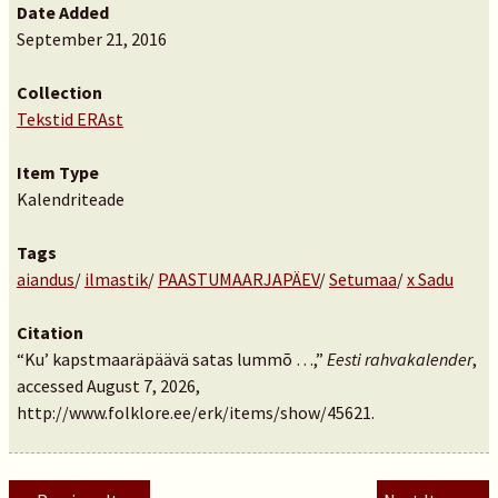
Date Added
September 21, 2016
Collection
Tekstid ERAst
Item Type
Kalendriteade
Tags
aiandus
/
ilmastik
/
PAASTUMAARJAPÄEV
/
Setumaa
/
x Sadu
Citation
“Ku’ kapstmaaräpäävä satas lummõ …,”
Eesti rahvakalender
,
accessed August 7, 2026,
http://www.folklore.ee/erk/items/show/45621
.