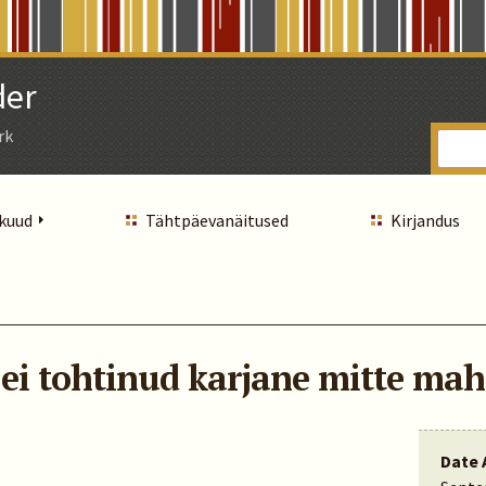
der
rk
 kuud
Tähtpäevanäitused
Kirjandus
 ei tohtinud karjane mitte ma
Date 