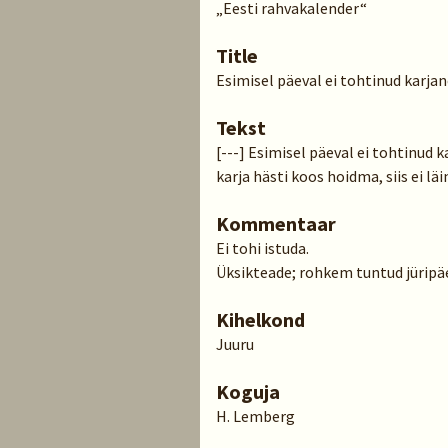
„Eesti rahvakalender“
Title
Esimisel päeval ei tohtinud karj
Tekst
[---] Esimisel päeval ei tohtinud k
karja hästi koos hoidma, siis ei läi
Kommentaar
Ei tohi istuda.
Üksikteade; rohkem tuntud jüripäe
Kihelkond
Juuru
Koguja
H. Lemberg