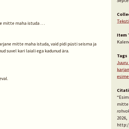
Septe
Colle
Tekst
ane mitte maha istuda …
Item 
Kalen
arjane mitte maha istuda, vaid pidi püsti seisma ja
nud suvel kari laiali ega kadunud ära.
Tags
Juuru
karja
esime
val.
Citat
“Esimi
mitte
rahva
2026,
http: