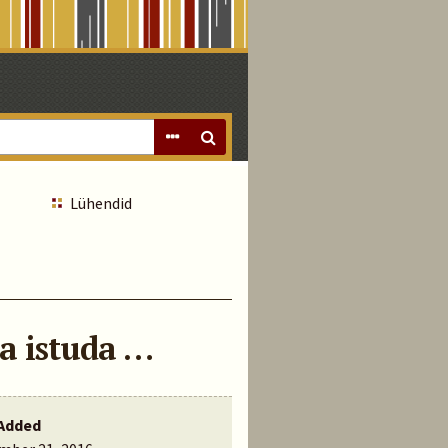
Lühendid
ha istuda …
Added