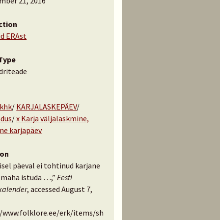
mber 21, 2016
ction
id ERAst
Type
driteade
 khk
/
KARJALASKEPÄEV
/
ndus
/
x Karja väljalaskmine,
ne karjapäev
ion
sel päeval ei tohtinud karjane
 maha istuda …,”
Eesti
kalender
, accessed August 7,
//www.folklore.ee/erk/items/sh