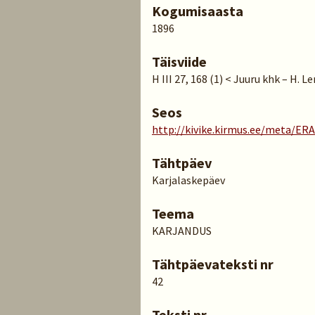
Kogumisaasta
1896
Täisviide
H III 27, 168 (1) < Juuru khk – H. 
Seos
http://kivike.kirmus.ee/meta/ER
Tähtpäev
Karjalaskepäev
Teema
KARJANDUS
Tähtpäevateksti nr
42
Teksti nr