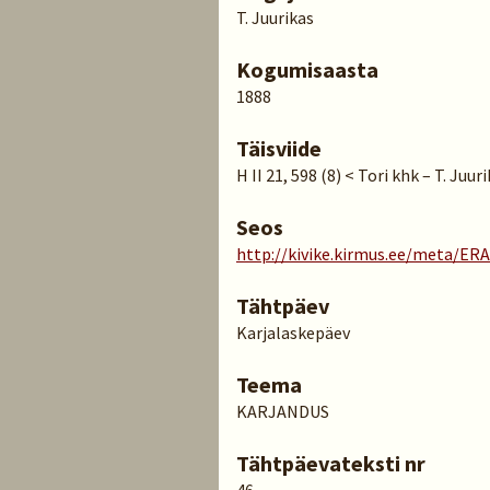
T. Juurikas
Kogumisaasta
1888
Täisviide
H II 21, 598 (8) < Tori khk – T. Juur
Seos
http://kivike.kirmus.ee/meta/ER
Tähtpäev
Karjalaskepäev
Teema
KARJANDUS
Tähtpäevateksti nr