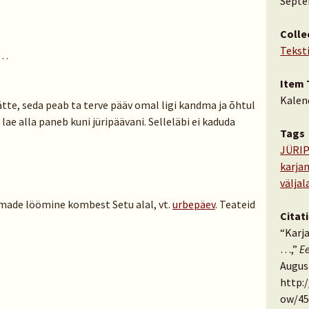
Septe
Colle
Tekst
 …
Item 
Kalen
kätte, seda peab ta terve pääv omal ligi kandma ja õhtul
 lae alla paneb kuni jüripäävani. Selleläbi ei kaduda
Tags
JÜRIP
karja
välja
made löömine kombest Setu alal, vt.
urbepäev
. Teateid
Citat
“Karja
…,”
E
August
http:
ow/45