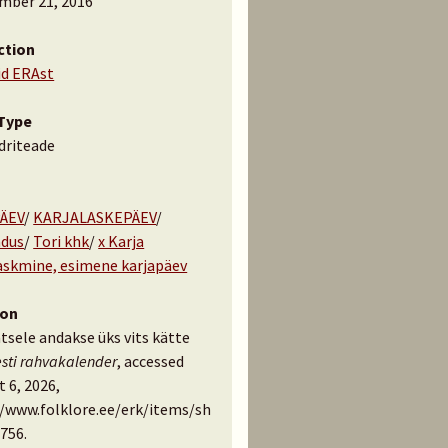
mber 21, 2016
ction
id ERAst
Type
driteade
ÄEV
/
KARJALASKEPÄEV
/
ndus
/
Tori khk
/
x Karja
laskmine, esimene karjapäev
ion
tsele andakse üks vits kätte
esti rahvakalender
, accessed
 6, 2026,
//www.folklore.ee/erk/items/sh
756
.