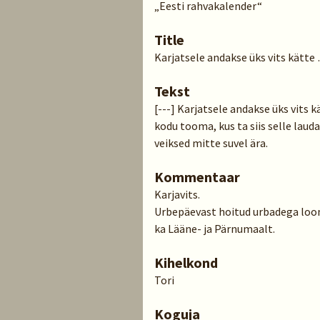
„Eesti rahvakalender“
Title
Karjatsele andakse üks vits kätte
Tekst
[---] Karjatsele andakse üks vits 
kodu tooma, kus ta siis selle lauda
veiksed mitte suvel ära.
Kommentaar
Karjavits.
Urbepäevast hoitud urbadega loo
ka Lääne- ja Pärnumaalt.
Kihelkond
Tori
Koguja