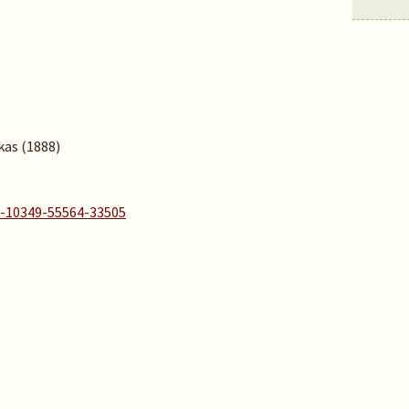
ikas (1888)
A-10349-55564-33505