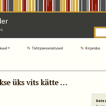
der
rk
 kuud
Tähtpäevanäitused
Kirjandus
kse üks vits kätte …
Date 