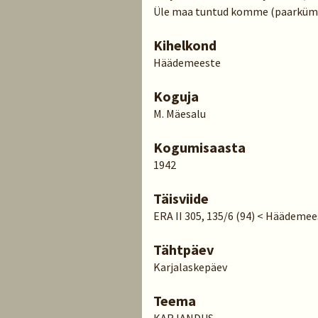
Üle maa tuntud komme (paarkümm
Kihelkond
Häädemeeste
Koguja
M. Mäesalu
Kogumisaasta
1942
Täisviide
ERA II 305, 135/6 (94) < Häädemee
Tähtpäev
Karjalaskepäev
Teema