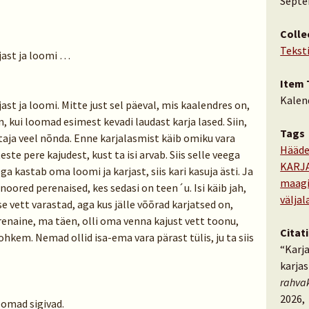
Septe
Colle
Tekst
jast ja loomi …
Item 
Kalen
st ja loomi. Mitte just sel päeval, mis kaalendres on,
, kui loomad esimest kevadi laudast karja lased. Siin,
Tags
aja veel nõnda. Enne karjalasmist käib omiku vara
Hääde
ste pere kajudest, kust ta isi arvab. Siis selle veega
KARJ
a kastab oma loomi ja karjast, siis kari kasuja ästi. Ja
maag
oored perenaised, kes sedasi on teen´u. Isi käib jah,
välja
ise vett varastad, aga kus jälle võõrad karjatsed on,
erenaine, ma täen, olli oma venna kajust vett toonu,
Citat
ohkem. Nemad ollid isa-ema vara pärast tülis, ju ta siis
“Karj
karjas
rahva
2026,
oomad sigivad.