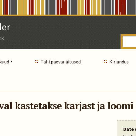
der
rk
 kuud
Tähtpäevanäitused
Kirjandus
al kastetakse karjast ja loomi
Date 