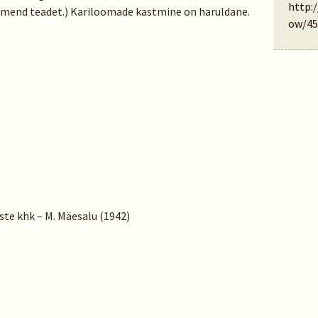
http:
end teadet.) Kariloomade kastmine on haruldane.
ow/45
ste khk – M. Mäesalu (1942)