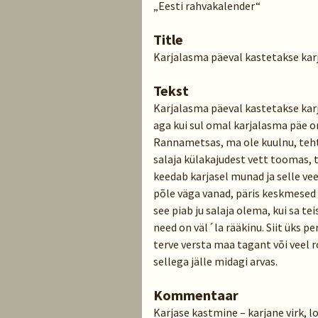
„Eesti rahvakalender“
Title
Karjalasma päeval kastetakse kar
Tekst
Karjalasma päeval kastetakse karja
aga kui sul omal karjalasma päe on
Rannametsas, ma ole kuulnu, teht
salaja külakajudest vett toomas, te
keedab karjasel munad ja selle veeg
põle väga vanad, päris keskmesed n
see piab ju salaja olema, kui sa te
need on väl´la rääkinu. Siit üks p
terve versta maa tagant või veel r
sellega jälle midagi arvas.
Kommentaar
Karjase kastmine – karjane virk, l