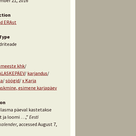
mber 21, 2016
ction
id ERAst
Type
driteade
meeste khk
/
ALASKEPÄEV
/
karjandus
/
ia
/
söögid
/
x Karja
laskmine, esimene karjapäev
ion
alasma päeval kastetakse
t ja loomi …,”
Eesti
kalender
, accessed August 7,