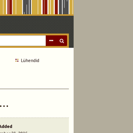
Lühendid
 …
Added