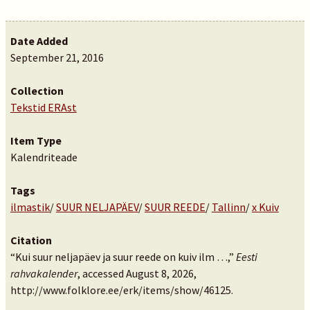
Date Added
September 21, 2016
Collection
Tekstid ERAst
Item Type
Kalendriteade
Tags
ilmastik
/
SUUR NELJAPÄEV
/
SUUR REEDE
/
Tallinn
/
x Kuiv
Citation
“Kui suur neljapäev ja suur reede on kuiv ilm …,”
Eesti
rahvakalender
, accessed August 8, 2026,
http://www.folklore.ee/erk/items/show/46125
.