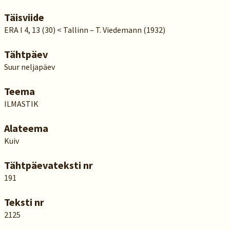
Täisviide
ERA I 4, 13 (30) < Tallinn – T. Viedemann (1932)
Tähtpäev
Suur neljapäev
Teema
ILMASTIK
Alateema
Kuiv
Tähtpäevateksti nr
191
Teksti nr
2125