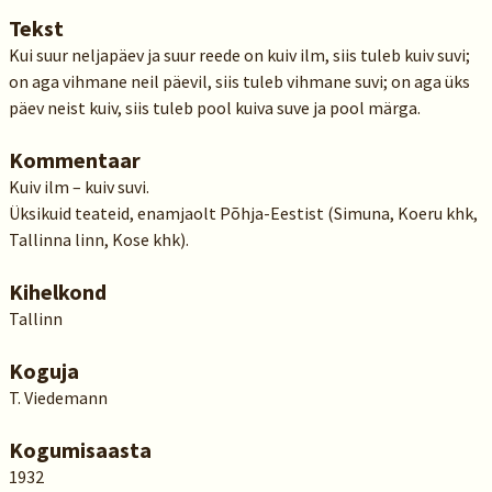
Tekst
Kui suur neljapäev ja suur reede on kuiv ilm, siis tuleb kuiv suvi;
on aga vihmane neil päevil, siis tuleb vihmane suvi; on aga üks
päev neist kuiv, siis tuleb pool kuiva suve ja pool märga.
Kommentaar
Kuiv ilm – kuiv suvi.
Üksikuid teateid, enamjaolt Põhja-Eestist (Simuna, Koeru khk,
Tallinna linn, Kose khk).
Kihelkond
Tallinn
Koguja
T. Viedemann
Kogumisaasta
1932