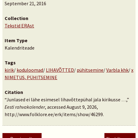
September 21, 2016
Collection
Tekstid ERAst
Item Type
Kalendriteade
Tags
kirik
/
koduloomad
/
LIHAVÕTTED
/
pühitsemine
/
Varbla khk
/
x
NIMETUS, PÜHITSEMINE
Citation
“Junlased ei lähe esimesel lihavõttepühal jala kirikusse …,”
Eesti rahvakalender
, accessed August 9, 2026,
http://www.folklore.ee/erk/items/show/46299
.