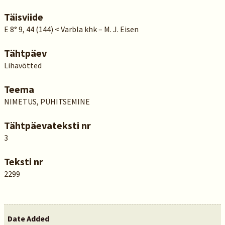
Täisviide
E 8° 9, 44 (144) < Varbla khk – M. J. Eisen
Tähtpäev
Lihavõtted
Teema
NIMETUS, PÜHITSEMINE
Tähtpäevateksti nr
3
Teksti nr
2299
Date Added