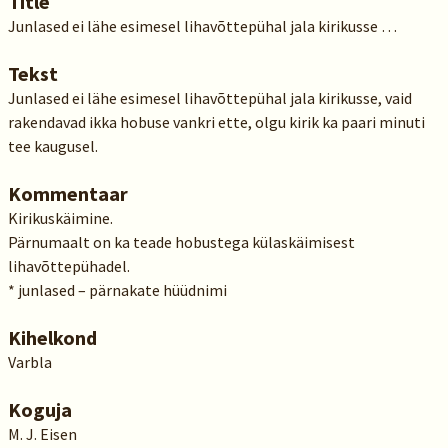
Title
Junlased ei lähe esimesel lihavõttepühal jala kirikusse …
Tekst
Junlased ei lähe esimesel lihavõttepühal jala kirikusse, vaid
rakendavad ikka hobuse vankri ette, olgu kirik ka paari minuti
tee kaugusel.
Kommentaar
Kirikuskäimine.
Pärnumaalt on ka teade hobustega külaskäimisest
lihavõttepühadel.
* junlased – pärnakate hüüdnimi
Kihelkond
Varbla
Koguja
M. J. Eisen