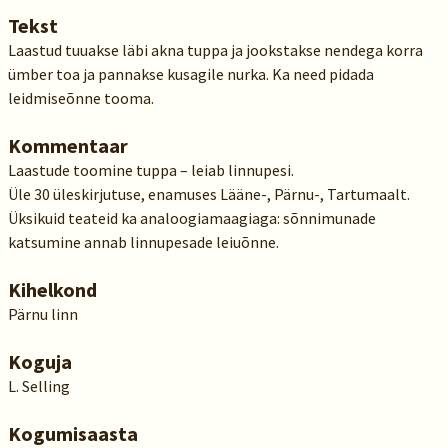
Tekst
Laastud tuuakse läbi akna tuppa ja jookstakse nendega korra
ümber toa ja pannakse kusagile nurka. Ka need pidada
leidmiseõnne tooma.
Kommentaar
Laastude toomine tuppa – leiab linnupesi.
Üle 30 üleskirjutuse, enamuses Lääne-, Pärnu-, Tartumaalt.
Üksikuid teateid ka analoogiamaagiaga: sõnnimunade
katsumine annab linnupesade leiuõnne.
Kihelkond
Pärnu linn
Koguja
L. Selling
Kogumisaasta