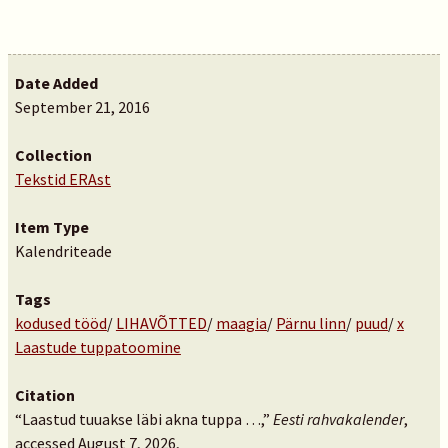
Date Added
September 21, 2016
Collection
Tekstid ERAst
Item Type
Kalendriteade
Tags
kodused tööd
/
LIHAVÕTTED
/
maagia
/
Pärnu linn
/
puud
/
x
Laastude tuppatoomine
Citation
“Laastud tuuakse läbi akna tuppa …,”
Eesti rahvakalender
,
accessed August 7, 2026,