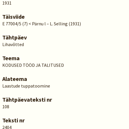
1931
Täisviide
E 77004/5 (7) < Pärnu l – L. Selling (1931)
Tähtpäev
Lihavõtted
Teema
KODUSED TÖÖD JA TALITUSED
Alateema
Laastude tuppatoomine
Tähtpäevateksti nr
108
Teksti nr
2404