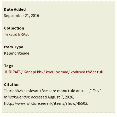
Date Added
September 21, 2016
Collection
Tekstid ERAst
Item Type
Kalendriteade
Tags
JÜRIPÄEV
/
Kanepi khk
/
koduloomad
/
kodused tööd
/
tuli
Citation
“Jüripäävä ei olevat tõse tare manu tuld antu …,”
Eesti
rahvakalender
, accessed August 7, 2026,
http://www.folklore.ee/erk/items/show/46502
.