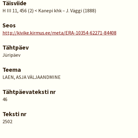
Täisviide
H III 11, 456 (2) < Kanepi khk – J. Väggi (1888)
Seos
http://kivike.kirmus.ee/meta/ERA-10354-62271-84408
Tähtpäev
Jüripäev
Teema
LAEN, ASJA VÄLJAANDMINE
Tähtpäevateksti nr
46
Teksti nr
2502