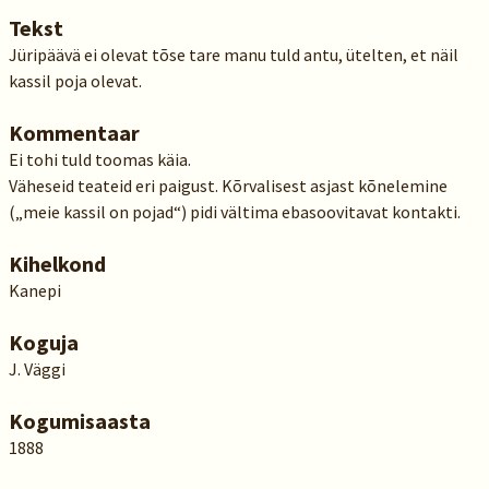
Tekst
Jüripäävä ei olevat tõse tare manu tuld antu, ütelten, et näil
kassil poja olevat.
Kommentaar
Ei tohi tuld toomas käia.
Väheseid teateid eri paigust. Kõrvalisest asjast kõnelemine
(„meie kassil on pojad“) pidi vältima ebasoovitavat kontakti.
Kihelkond
Kanepi
Koguja
J. Väggi
Kogumisaasta
1888