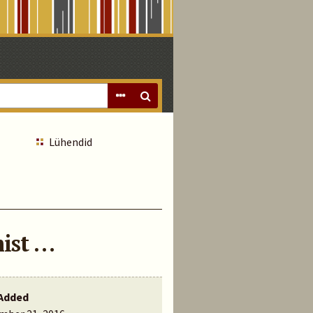
Lühendid
ist …
Added