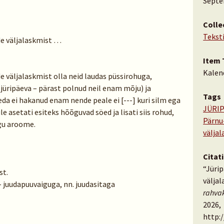
Septe
Colle
Tekst
e väljalaskmist …
Item 
Kalen
väljalaskmist olla neid laudas püssirohuga,
jüripäeva – pärast polnud neil enam mõju) ja
Tags
eda ei hakanud enam nende peale ei [---] kuri silm ega
JÜRIP
e asetati esiteks hõõguvad söed ja lisati siis rohud,
Pärnu
ugu aroome.
välja
Citat
“Jüri
st.
välja
 – juudapuuvaiguga, nn. juudasitaga
rahva
2026,
http: