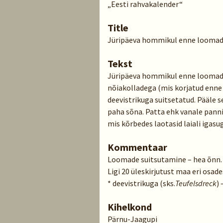
„Eesti rahvakalender“
Title
Jüripäeva hommikul enne loomad
Tekst
Jüripäeva hommikul enne loomade 
nõiakolladega (mis korjatud enne 
deevistrikuga suitsetatud. Pääle s
paha sõna. Patta ehk vanale pannil
mis kõrbedes laotasid laiali igas
Kommentaar
Loomade suitsutamine – hea õnn.
Ligi 20 üleskirjutust maa eri osade
* deevistrikuga (sks.
Teufelsdreck
)
Kihelkond
Pärnu-Jaagupi