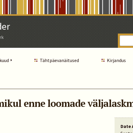
der
rk
 kuud
Tähtpäevanäitused
Kirjandus
ikul enne loomade väljalaskm
Date 