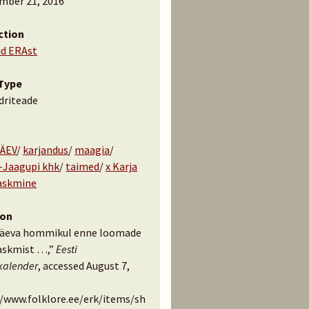
mber 21, 2016
ction
id ERAst
Type
driteade
ÄEV
/
karjandus
/
maagia
/
-Jaagupi khk
/
taimed
/
x Karja
laskmine
ion
päeva hommikul enne loomade
laskmist …,”
Eesti
kalender
, accessed August 7,
//www.folklore.ee/erk/items/sh