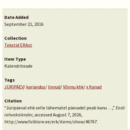
Date Added
September 21, 2016
Collection
Tekstid ERAst
Item Type
Kalendriteade
Tags
JÜRIPÄEV
/
karjandus
/
linnud
/
Võnnu khk
/
x Kanad
Citation
“Jüripäeval ehk selle lähematel päevadel peab kanu …,”
Eesti
rahvakalender
, accessed August 7, 2026,
http://www.folklore.ee/erk/items/show/46767
.