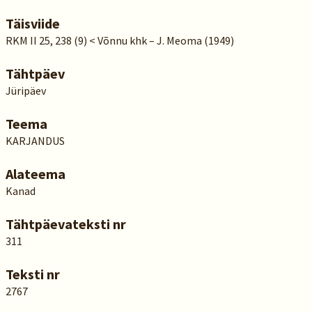
Täisviide
RKM II 25, 238 (9) < Võnnu khk – J. Meoma (1949)
Tähtpäev
Jüripäev
Teema
KARJANDUS
Alateema
Kanad
Tähtpäevateksti nr
311
Teksti nr
2767