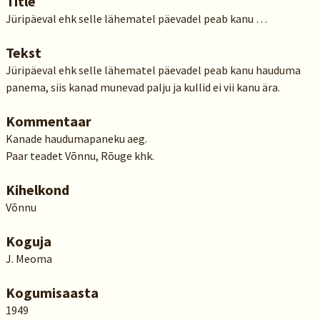
Title
Jüripäeval ehk selle lähematel päevadel peab kanu …
Tekst
Jüripäeval ehk selle lähematel päevadel peab kanu hauduma
panema, siis kanad munevad palju ja kullid ei vii kanu ära.
Kommentaar
Kanade haudumapaneku aeg.
Paar teadet Võnnu, Rõuge khk.
Kihelkond
Võnnu
Koguja
J. Meoma
Kogumisaasta
1949