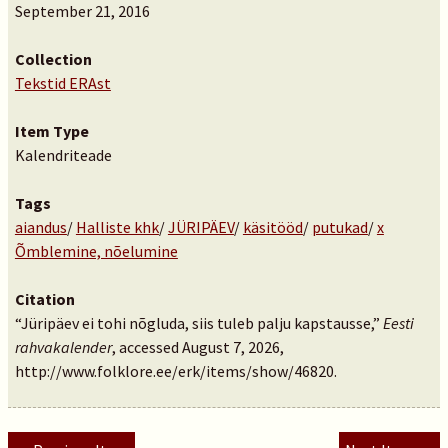
September 21, 2016
Collection
Tekstid ERAst
Item Type
Kalendriteade
Tags
aiandus
/
Halliste khk
/
JÜRIPÄEV
/
käsitööd
/
putukad
/
x
Õmblemine, nõelumine
Citation
“Jüripäev ei tohi nõgluda, siis tuleb palju kapstausse,”
Eesti
rahvakalender
, accessed August 7, 2026,
http://www.folklore.ee/erk/items/show/46820
.