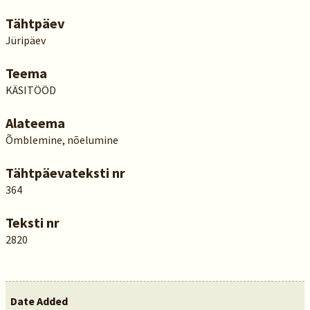
Tähtpäev
Jüripäev
Teema
KÄSITÖÖD
Alateema
Õmblemine, nõelumine
Tähtpäevateksti nr
364
Teksti nr
2820
Date Added