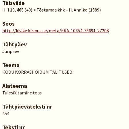
Täisviide
H II 19, 468 (40) < Tõstamaa khk – H. Anniko (1889)
Seos
http://kivike.kirmus.ee/meta/ERA-10354-78691-27208
Tähtpäev
Jüripäev
Teema
KODU KORRASHOID JM TALITUSED
Alateema
Tulesüütamine toas
Tähtpäevateksti nr
454
Teksti nr