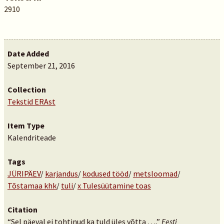
2910
Date Added
September 21, 2016
Collection
Tekstid ERAst
Item Type
Kalendriteade
Tags
JÜRIPÄEV
/
karjandus
/
kodused tööd
/
metsloomad
/
Tõstamaa khk
/
tuli
/
x Tulesüütamine toas
Citation
“Sel päeval ei tohtinud ka tuld üles võtta …,”
Eesti