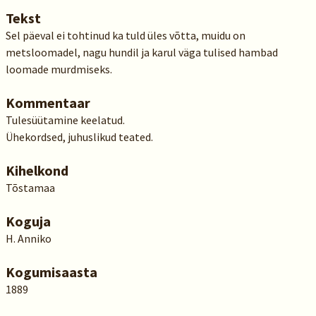
Tekst
Sel päeval ei tohtinud ka tuld üles võtta, muidu on
metsloomadel, nagu hundil ja karul väga tulised hambad
loomade murdmiseks.
Kommentaar
Tulesüütamine keelatud.
Ühekordsed, juhuslikud teated.
Kihelkond
Tõstamaa
Koguja
H. Anniko
Kogumisaasta
1889