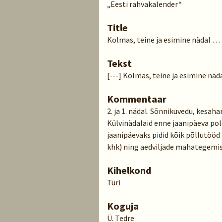
„Eesti rahvakalender“
Title
Kolmas, teine ja esimine nädal …
Tekst
[---] Kolmas, teine ja esimine näd
Kommentaar
2. ja 1. nädal. Sõnnikuvedu, kesaha
Külvinädalaid enne jaanipäeva pole
jaanipäevaks pidid kõik põllutööd
khk) ning aedviljade mahategemis
Kihelkond
Türi
Koguja
Ü. Tedre