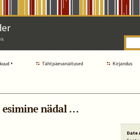
der
rk
 kuud
Tähtpäevanäitused
Kirjandus
a esimine nädal …
Date 