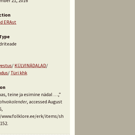
mber 21, 2016
ction
id ERAst
Type
driteade
vestus
/
KÜLVINÄDALAD
/
ndus
/
Türi khk
ion
as, teine ja esimine nädal …,”
rahvakalender
, accessed August
6,
//www.folklore.ee/erk/items/sh
152
.