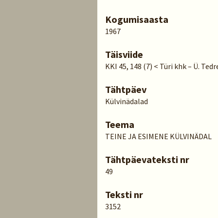
Kogumisaasta
1967
Täisviide
KKI 45, 148 (7) < Türi khk – Ü. Tedr
Tähtpäev
Külvinädalad
Teema
TEINE JA ESIMENE KÜLVINÄDAL
Tähtpäevateksti nr
49
Teksti nr
3152