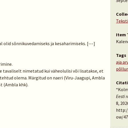
Septe
Colle
Tekst
Item 
Kalen
al olid sõnnikuvedamiseks ja kesaharimiseks. [---]
Tags
aja ar
rimine.
põllu
 tavaliselt nimetatud kui väheolulisi või lisatakse, et
 tehtud olema. Märgitud on naeri (Viru-Jaagupi, Ambla
Citat
t (Ambla khk).
“Kolm
Eesti 
8, 202
http:
ow/47