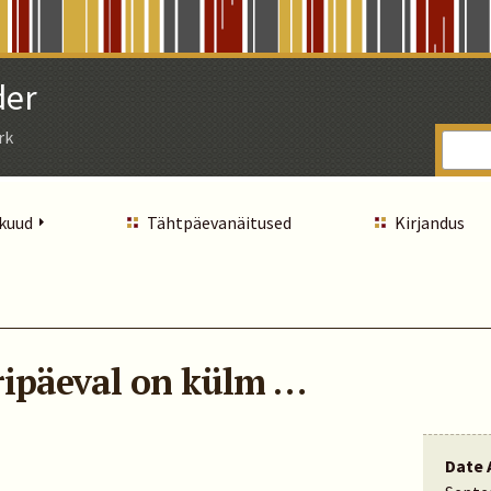
der
rk
 kuud
Tähtpäevanäitused
Kirjandus
öripäeval on külm …
Date 