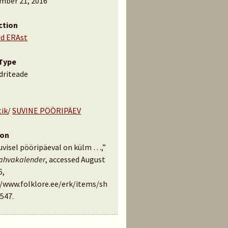
mber 21, 2016
ction
id ERAst
Type
driteade
tik
/
SUVINE PÖÖRIPÄEV
ion
uvisel pööripäeval on külm …,”
rahvakalender
, accessed August
6,
//www.folklore.ee/erk/items/sh
547
.