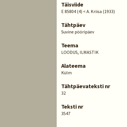
Täisviide
E 85804 (4) < A. Kriisa (1933)
Tähtpäev
Suvine pööripäev
Teema
LOODUS, ILMASTIK
Alateema
Külm
Tähtpäevateksti nr
32
Teksti nr
3547