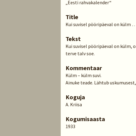
„Eesti rahvakalender“
Title
Kui suvisel pööripäeval on külm 
Tekst
Kui suvisel pööripäeval on külm, o
terve talv soe.
Kommentaar
Külm – külm suvi.
Ainuke teade. Lähtub uskumusest,
Koguja
A. Kriisa
Kogumisaasta
1933