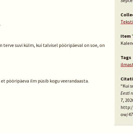
Septe
Colle
Tekst
…
Item 
Kalen
n terve suvi külm, kui talvisel pööripäeval on soe, on
Tags
ilmas
Citat
 et pööripäeva ilm püsib kogu veerandaasta.
“Kui s
Eesti 
7, 202
http:
ow/47