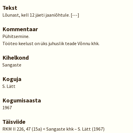
Tekst
Lõunast, kell 12 jäeti jaaniõhtule. [---]
Kommentaar
Pühitsemine.
Tööteo keelust on üks juhuslik teade Võnnu khk.
Kihelkond
Sangaste
Koguja
S. Lätt
Kogumisaasta
1967
Täisviide
RKM II 226, 47 (15a) < Sangaste khk – S. Lätt (1967)