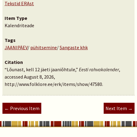
Tekstid ERAst
Item Type
Kalendriteade
Tags
JAANIPÄEV
/
pühitsemine
/
Sangaste khk
Citation
“Lõunast, kell 12 jäeti jaaniõhtule,”
Eesti rahvakalender
,
accessed August 8, 2026,
http://www.folklore.ee/erk/items/show/47580
.
← Previous Item
Next Item →