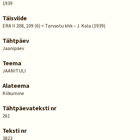
1939
Täisviide
ERA II 208, 109 (6) < Tarvastu khk – J. Kala (1939)
Tähtpäev
Jaanipäev
Teema
JAANITULI
Alateema
Kiikumine
Tähtpäevateksti nr
261
Teksti nr
3823