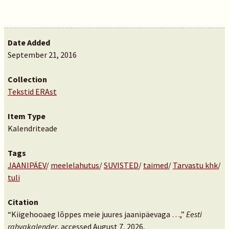
Date Added
September 21, 2016
Collection
Tekstid ERAst
Item Type
Kalendriteade
Tags
JAANIPÄEV
/
meelelahutus
/
SUVISTED
/
taimed
/
Tarvastu khk
/
tuli
Citation
“Kiigehooaeg lõppes meie juures jaanipäevaga …,”
Eesti
rahvakalender
, accessed August 7, 2026,