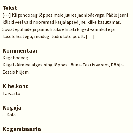
Tekst
[---] Kiigehooaeg lõppes meie juures jaanipäevaga. Pääle jaani
käisid veel vaid nooremad karjalapsed jne. kiike kasutamas.
Suvistepühade ja jaaniõhtuks ehitati kiiged vannikute ja
kaselehestega, muidugi tüdrukute poolt. [---]
Kommentaar
Kiigehooaeg.
Kiigelkäimine algas ning lõppes Lõuna-Eestis varem, Põhja-
Eestis hiljem.
Kihelkond
Tarvastu
Koguja
J. Kala
Kogumisaasta