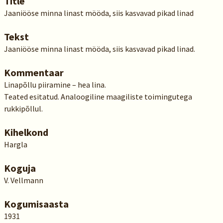
Title
Jaaniööse minna linast mööda, siis kasvavad pikad linad
Tekst
Jaaniööse minna linast mööda, siis kasvavad pikad linad.
Kommentaar
Linapõllu piiramine – hea lina.
Teated esitatud. Analoogiline maagiliste toimingutega
rukkipõllul.
Kihelkond
Hargla
Koguja
V. Vellmann
Kogumisaasta
1931