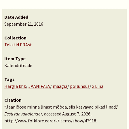
Date Added
September 21, 2016
Collection
Tekstid ERAst
Item Type
Kalendriteade
Tags
Hargla khk
/
JAANIPÄEV
/
maagia
/
põllundus
/
x Lina
Citation
“Jaaniööse minna linast mööda, siis kasvavad pikad linad,”
Eesti rahvakalender
, accessed August 7, 2026,
http://www.folklore.ee/erk/items/show/47918
.