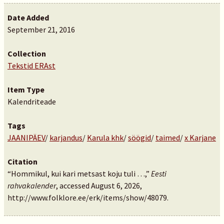
Date Added
September 21, 2016
Collection
Tekstid ERAst
Item Type
Kalendriteade
Tags
JAANIPÄEV
/
karjandus
/
Karula khk
/
söögid
/
taimed
/
x Karjane
Citation
“Hommikul, kui kari metsast koju tuli …,”
Eesti
rahvakalender
, accessed August 6, 2026,
http://www.folklore.ee/erk/items/show/48079
.