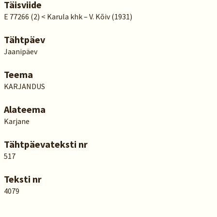
Täisviide
E 77266 (2) < Karula khk – V. Kõiv (1931)
Tähtpäev
Jaanipäev
Teema
KARJANDUS
Alateema
Karjane
Tähtpäevateksti nr
517
Teksti nr
4079