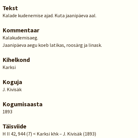
Tekst
Kalade kudenemise ajad. Kuta jaanipäeva aal.
Kommentaar
Kalakudemisaeg.
Jaanipäeva aegu koeb latikas, roosärg ja linask.
Kihelkond
Karksi
Koguja
J. Kivisäk
Kogumisaasta
1893
Täisviide
H II 42, 944 (7) < Karksi khk – J. Kivisäk (1893)