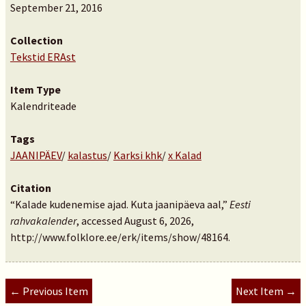
September 21, 2016
Collection
Tekstid ERAst
Item Type
Kalendriteade
Tags
JAANIPÄEV
/
kalastus
/
Karksi khk
/
x Kalad
Citation
“Kalade kudenemise ajad. Kuta jaanipäeva aal,”
Eesti
rahvakalender
, accessed August 6, 2026,
http://www.folklore.ee/erk/items/show/48164
.
← Previous Item
Next Item →