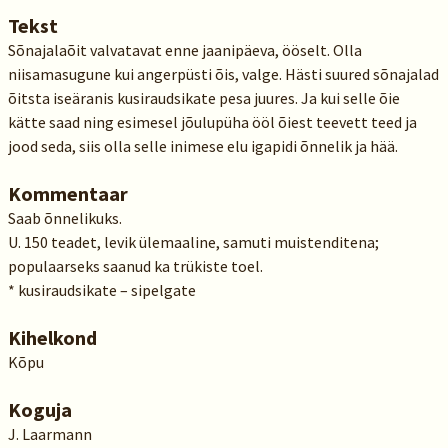
Tekst
Sõnajalaõit valvatavat enne jaanipäeva, ööselt. Olla
niisamasugune kui angerpüsti õis, valge. Hästi suured sõnajalad
õitsta iseäranis kusiraudsikate pesa juures. Ja kui selle õie
kätte saad ning esimesel jõulupüha ööl õiest teevett teed ja
jood seda, siis olla selle inimese elu igapidi õnnelik ja hää.
Kommentaar
Saab õnnelikuks.
U. 150 teadet, levik ülemaaline, samuti muistenditena;
populaarseks saanud ka trükiste toel.
* kusiraudsikate – sipelgate
Kihelkond
Kõpu
Koguja
J. Laarmann