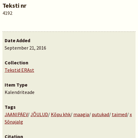
Teksti nr
4192
Date Added
September 21, 2016
Collection
Tekstid ERAst
Item Type
Kalendriteade
Tags
JAANIPÄEV
/
JÕULUD
/
Kõpu khk
/
maagia
/
putukad
/
taimed
/
x
Sõnajalg
Citation