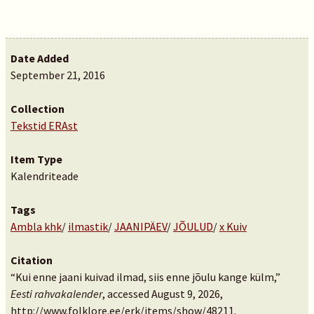
Date Added
September 21, 2016
Collection
Tekstid ERAst
Item Type
Kalendriteade
Tags
Ambla khk
/
ilmastik
/
JAANIPÄEV
/
JÕULUD
/
x Kuiv
Citation
“Kui enne jaani kuivad ilmad, siis enne jõulu kange külm,”
Eesti rahvakalender
, accessed August 9, 2026,
http://www.folklore.ee/erk/items/show/48211
.