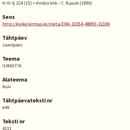
H III 4, 224 (15) < Ambla khk – C. Kuusik (1890)
Seos
http://kivike.kirmus.ee/meta/ERA-10354-48893-32106
Tähtpäev
Jaanipäev
Teema
ILMASTIK
Alateema
Kuiv
Tähtpäevateksti nr
649
Teksti nr
4211