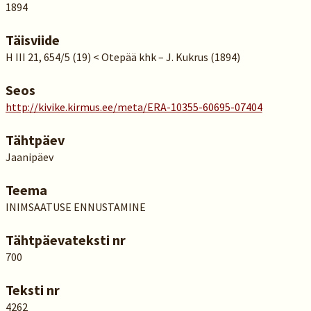
1894
Täisviide
H III 21, 654/5 (19) < Otepää khk – J. Kukrus (1894)
Seos
http://kivike.kirmus.ee/meta/ERA-10355-60695-07404
Tähtpäev
Jaanipäev
Teema
INIMSAATUSE ENNUSTAMINE
Tähtpäevateksti nr
700
Teksti nr
4262