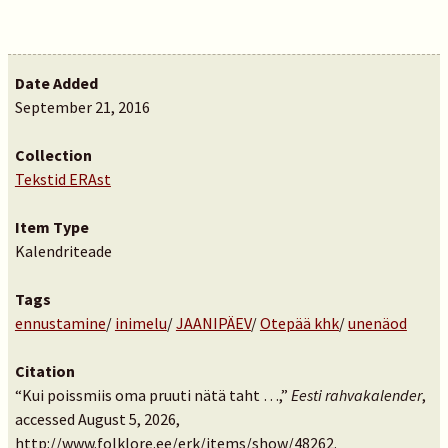
Date Added
September 21, 2016
Collection
Tekstid ERAst
Item Type
Kalendriteade
Tags
ennustamine
/
inimelu
/
JAANIPÄEV
/
Otepää khk
/
unenäod
Citation
“Kui poissmiis oma pruuti nätä taht …,”
Eesti rahvakalender
,
accessed August 5, 2026,
http://www.folklore.ee/erk/items/show/48262
.