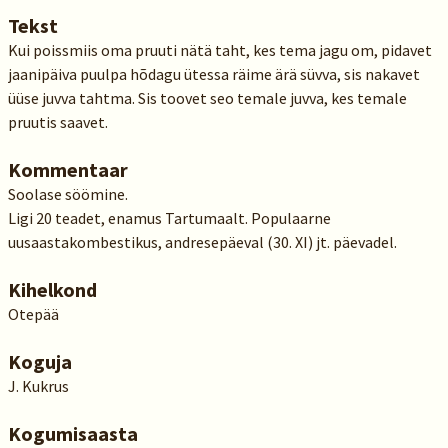
Tekst
Kui poissmiis oma pruuti nätä taht, kes tema jagu om, pidavet
jaanipäiva puulpa hõdagu ütessa räime ärä süvva, sis nakavet
üüse juvva tahtma. Sis toovet seo temale juvva, kes temale
pruutis saavet.
Kommentaar
Soolase söömine.
Ligi 20 teadet, enamus Tartumaalt. Populaarne
uusaastakombestikus, andresepäeval (30. XI) jt. päevadel.
Kihelkond
Otepää
Koguja
J. Kukrus
Kogumisaasta