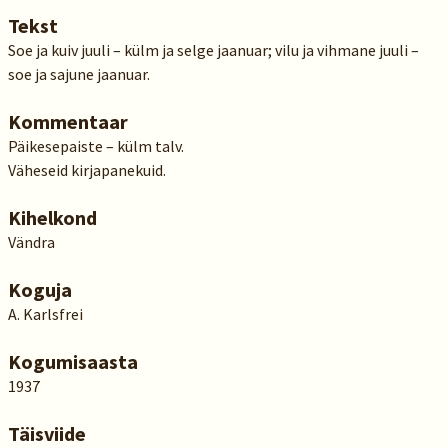
Tekst
Soe ja kuiv juuli – külm ja selge jaanuar; vilu ja vihmane juuli –
soe ja sajune jaanuar.
Kommentaar
Päikesepaiste – külm talv.
Väheseid kirjapanekuid.
Kihelkond
Vändra
Koguja
A. Karlsfrei
Kogumisaasta
1937
Täisviide