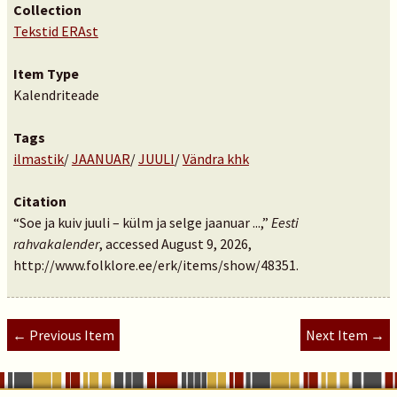
Collection
Tekstid ERAst
Item Type
Kalendriteade
Tags
ilmastik
/
JAANUAR
/
JUULI
/
Vändra khk
Citation
“Soe ja kuiv juuli – külm ja selge jaanuar ...,”
Eesti
rahvakalender
, accessed August 9, 2026,
http://www.folklore.ee/erk/items/show/48351
.
← Previous Item
Next Item →