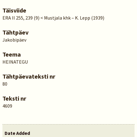
Täisviide
ERA II 255, 239 (9) < Mustjala khk – K. Lepp (1939)
Tähtpäev
Jakobipäev
Teema
HEINATEGU
Tähtpäevateksti nr
80
Teksti nr
4609
Date Added