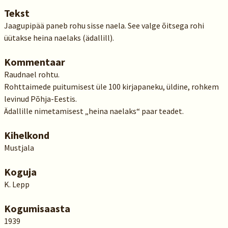
Tekst
Jaagupipää paneb rohu sisse naela. See valge õitsega rohi
üütakse heina naelaks (ädallill).
Kommentaar
Raudnael rohtu.
Rohttaimede puitumisest üle 100 kirjapaneku, üldine, rohkem
levinud Põhja-Eestis.
Ädallille nimetamisest „heina naelaks“ paar teadet.
Kihelkond
Mustjala
Koguja
K. Lepp
Kogumisaasta
1939