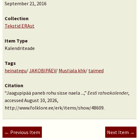
September 21, 2016
Collection
Tekstid ERAst
Item Type
Kalendriteade
Tags
heinategu
/
JAKOBIPÄEV
/
Mustjala khk
/
taimed
Citation
“Jaagupipää paneb rohu sisse naela ...,”
Eesti rahvakalender
,
accessed August 10, 2026,
http://www.folklore.ee/erk/items/show/48609
.
← Previous Item
Next Item →