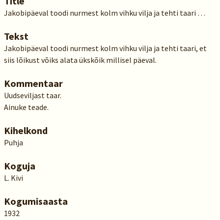
Title
Jakobipäeval toodi nurmest kolm vihku vilja ja tehti taari …
Tekst
Jakobipäeval toodi nurmest kolm vihku vilja ja tehti taari, et
siis lõikust võiks alata ükskõik millisel päeval.
Kommentaar
Uudseviljast taar.
Ainuke teade.
Kihelkond
Puhja
Koguja
L. Kivi
Kogumisaasta
1932