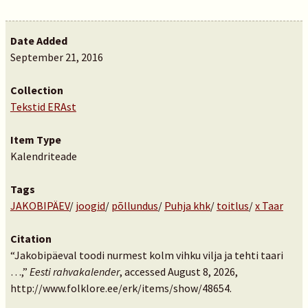
Date Added
September 21, 2016
Collection
Tekstid ERAst
Item Type
Kalendriteade
Tags
JAKOBIPÄEV
/
joogid
/
põllundus
/
Puhja khk
/
toitlus
/
x Taar
Citation
“Jakobipäeval toodi nurmest kolm vihku vilja ja tehti taari
…,”
Eesti rahvakalender
, accessed August 8, 2026,
http://www.folklore.ee/erk/items/show/48654
.