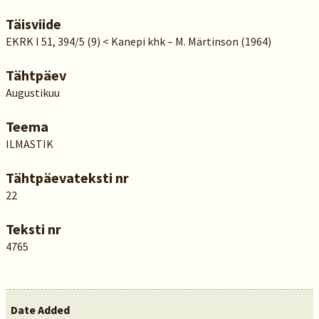
Täisviide
EKRK I 51, 394/5 (9) < Kanepi khk – M. Märtinson (1964)
Tähtpäev
Augustikuu
Teema
ILMASTIK
Tähtpäevateksti nr
22
Teksti nr
4765
Date Added