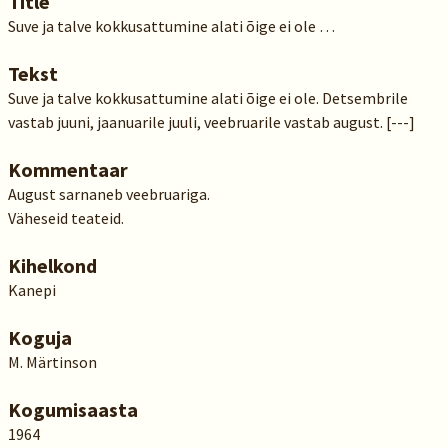
Title
Suve ja talve kokkusattumine alati õige ei ole …
Tekst
Suve ja talve kokkusattumine alati õige ei ole. Detsembrile
vastab juuni, jaanuarile juuli, veebruarile vastab august. [---]
Kommentaar
August sarnaneb veebruariga.
Väheseid teateid.
Kihelkond
Kanepi
Koguja
M. Märtinson
Kogumisaasta
1964