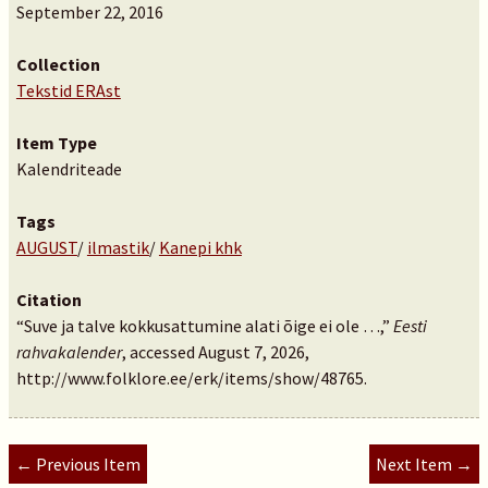
September 22, 2016
Collection
Tekstid ERAst
Item Type
Kalendriteade
Tags
AUGUST
/
ilmastik
/
Kanepi khk
Citation
“Suve ja talve kokkusattumine alati õige ei ole …,”
Eesti
rahvakalender
, accessed August 7, 2026,
http://www.folklore.ee/erk/items/show/48765
.
← Previous Item
Next Item →