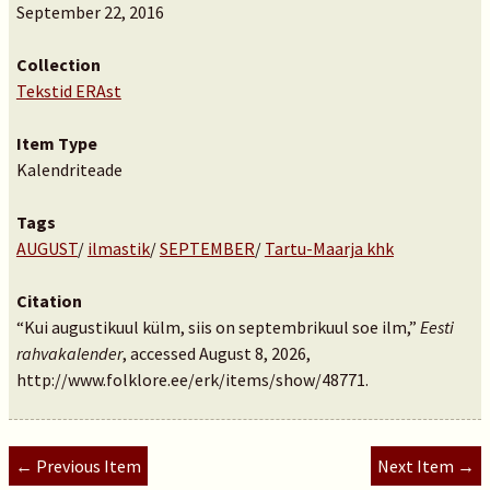
September 22, 2016
Collection
Tekstid ERAst
Item Type
Kalendriteade
Tags
AUGUST
/
ilmastik
/
SEPTEMBER
/
Tartu-Maarja khk
Citation
“Kui augustikuul külm, siis on septembrikuul soe ilm,”
Eesti
rahvakalender
, accessed August 8, 2026,
http://www.folklore.ee/erk/items/show/48771
.
← Previous Item
Next Item →