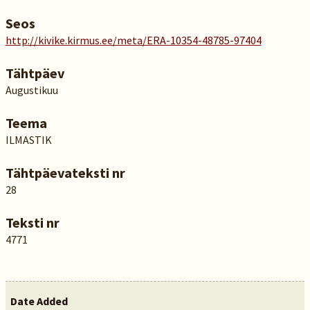
Seos
http://kivike.kirmus.ee/meta/ERA-10354-48785-97404
Tähtpäev
Augustikuu
Teema
ILMASTIK
Tähtpäevateksti nr
28
Teksti nr
4771
Date Added