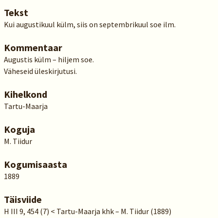
Tekst
Kui augustikuul külm, siis on septembrikuul soe ilm.
Kommentaar
Augustis külm – hiljem soe.
Väheseid üleskirjutusi.
Kihelkond
Tartu-Maarja
Koguja
M. Tiidur
Kogumisaasta
1889
Täisviide
H III 9, 454 (7) < Tartu-Maarja khk – M. Tiidur (1889)