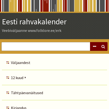
Skip
to
Main
Eesti rahvakalender
Content
Veebiväljaanne www.folklore.ee/erk
Väljaandest
12 kuud
Tähtpäevanäitused
Kirjandus