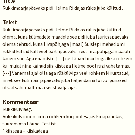
Title
Rukkimaarjapäevaks pidi Helme Riidajas rükis juba külitud …
Tekst
Rukkimaarjapäevaks pidi Helme Riidajas rükis juba külitud
olema, kuna külmadele maadele see pidi juba lauritsapäevaks
olema tehtud, kuna liivapõhjaga [maal] Suislepi mehed omi
rukkid külisid küll veel pärtlipäevaks, sest liivapõhjaga maa oli
kauem soe. Aga enamiste [---] neil äpardunud rüga ikka rohkem
kui mujal ning käinud siis kiistega Helme pool rügi vahetamas.
[---] Vanemal ajal olla aga rüäkülviga veel rohkem kiirustatud,
nii et see külimaarjapäevaks juba haljendama lõi või punased
otsad vähemalt maa seest välja ajas.
Kommentaar
Rukkikülviaeg.
Rukkikülvi orientiirina rohkem kui poolesajas kirjapanekus,
suurem osa Lõuna-Eestist.
* kiistega – kiiskadega