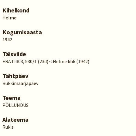
Kihelkond
Helme
Kogumisaasta
1942
Täisviide
ERA II 303, 530/1 (23d) < Helme khk (1942)
Tähtpäev
Rukkimaarjapäev
Teema
PÕLLUNDUS
Alateema
Rukis