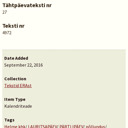
Tähtpäevateksti nr
27
Teksti nr
4972
Date Added
September 22, 2016
Collection
Tekstid ERAst
Item Type
Kalendriteade
Tags
Helme khk
/
LAURITSAPÄEV
/
PÄRTLIPÄEV
/
põllundus
/