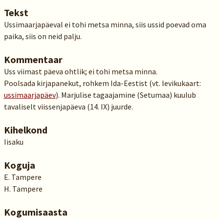
Tekst
Ussimaarjapäeval ei tohi metsa minna, siis ussid poevad oma
paika, siis on neid palju.
Kommentaar
Uss viimast päeva ohtlik; ei tohi metsa minna.
Poolsada kirjapanekut, rohkem Ida-Eestist (vt. levikukaart:
ussimaarjapäev
). Marjulise tagaajamine (Setumaa) kuulub
tavaliselt viissenjapäeva (14. IX) juurde.
Kihelkond
Iisaku
Koguja
E. Tampere
H. Tampere
Kogumisaasta