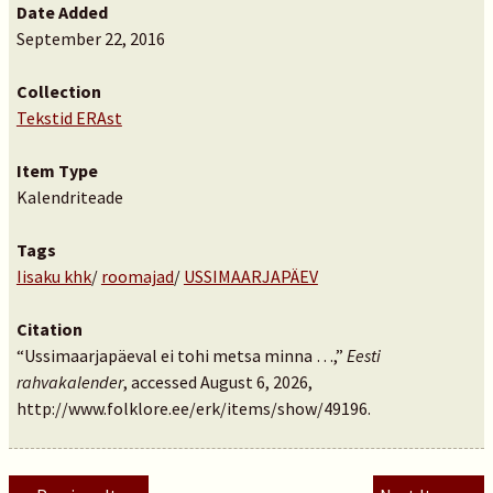
Date Added
September 22, 2016
Collection
Tekstid ERAst
Item Type
Kalendriteade
Tags
Iisaku khk
/
roomajad
/
USSIMAARJAPÄEV
Citation
“Ussimaarjapäeval ei tohi metsa minna …,”
Eesti
rahvakalender
, accessed August 6, 2026,
http://www.folklore.ee/erk/items/show/49196
.