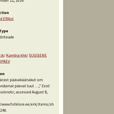
mber 22, 2016
ction
id ERAst
Type
driteade
tik
/
Kambja khk
/
SÜGISENE
IPÄEV
ion
pärast päävakäänakut om
ndamal päeval tuul …,”
Eesti
kalender
, accessed August 8,
//www.folklore.ee/erk/items/sh
246
.