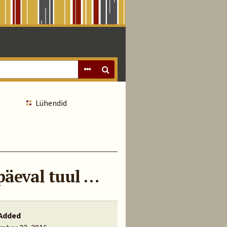
Lühendid
äeval tuul …
Added