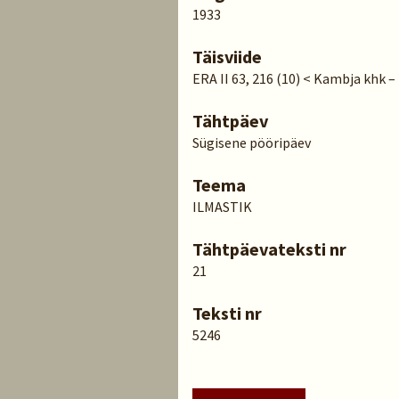
1933
Täisviide
ERA II 63, 216 (10) < Kambja khk –
Tähtpäev
Sügisene pööripäev
Teema
ILMASTIK
Tähtpäevateksti nr
21
Teksti nr
5246