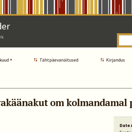
der
rk
 kuud
Tähtpäevanäitused
Kirjandus
vakäänakut om kolmandamal p
Date 