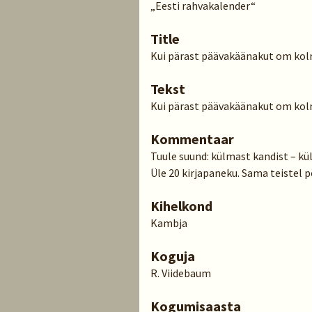
„Eesti rahvakalender“
Title
Kui pärast päävakäänakut om ko
Tekst
Kui pärast päävakäänakut om kolm
Kommentaar
Tuule suund: külmast kandist – kül
Üle 20 kirjapaneku. Sama teistel p
Kihelkond
Kambja
Koguja
R. Viidebaum
Kogumisaasta