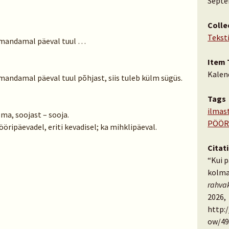
Septe
Colle
Tekst
lmandamal päeval tuul …
Item 
Kalen
andamal päeval tuul põhjast, siis tuleb külm sügüs.
Tags
ilmas
ma, soojast – sooja.
PÖÖR
ööripäevadel, eriti kevadisel; ka mihklipäeval.
Citat
“Kui 
kolma
rahva
2026,
http:
ow/49