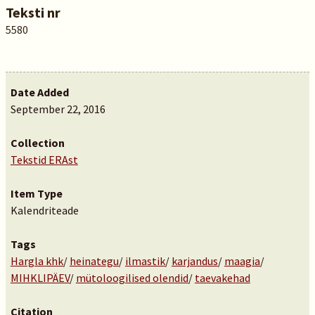
Teksti nr
5580
Date Added
September 22, 2016
Collection
Tekstid ERAst
Item Type
Kalendriteade
Tags
Hargla khk
/
heinategu
/
ilmastik
/
karjandus
/
maagia
/
MIHKLIPÄEV
/
mütoloogilised olendid
/
taevakehad
Citation