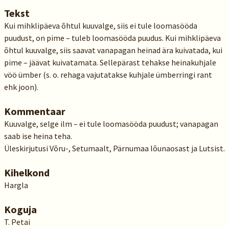
Tekst
Kui mihklipäeva õhtul kuuvalge, siis ei tule loomasööda
puudust, on pime – tuleb loomasööda puudus. Kui mihklipäeva
õhtul kuuvalge, siis saavat vanapagan heinad ära kuivatada, kui
pime – jäävat kuivatamata. Sellepärast tehakse heinakuhjale
vöö ümber (s. o. rehaga vajutatakse kuhjale ümberringi rant
ehk joon).
Kommentaar
Kuuvalge, selge ilm – ei tule loomasööda puudust; vana­pagan
saab ise heina teha.
Üleskirjutusi Võru-, Setumaalt, Pärnumaa lõunaosast ja Lutsist.
Kihelkond
Hargla
Koguja
T. Petai